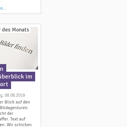
n...
 des Monats
en
berblick im
ort
g, 08.08.2019
er Blick auf den
 Bildagenturen.
cht der
ffer. Text auf
en. Wir schicken