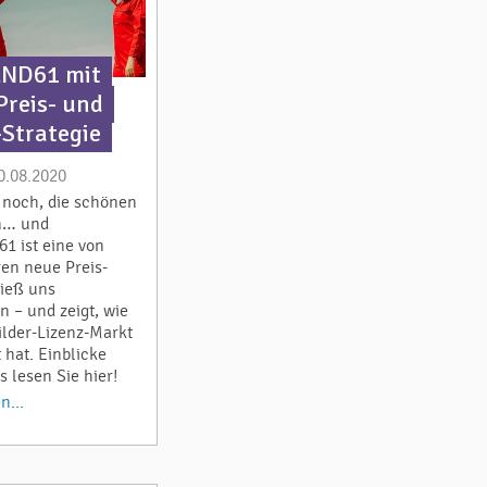
ND61 mit
Preis- und
-Strategie
0.08.2020
e noch, die schönen
n… und
 ist eine von
ren neue Preis-
ließ uns
 – und zeigt, wie
ilder-Lizenz-Markt
 hat. Einblicke
s lesen Sie hier!
n...