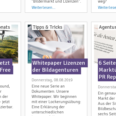
"Bildermarkt und Lizenzen".
weg?
Weiterlesen...
Weiterlese
onats
Tipps & Tricks
Agentur
etzt
Whitepaper Lizenzen
6 Seit
 Free
der Bildagenturen
Marktü
PR Rep
Donnerstag, 08.08.2019
round,
Eine neue Serie an
Donnersta
r
Dokumenten: Unsere
Ein genau
n der
Whitepaper. Wir beginnen
Markt der
 jetzt
mit einer Lockerungsübung:
Aus der Si
zierbar.
Eine Erklärung der
Bildbescha
unterschiedlichen
sechs Seit