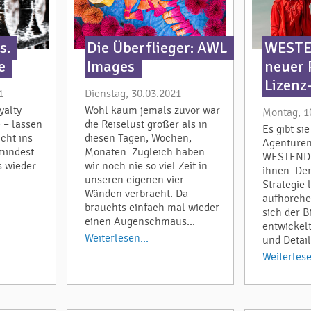
s.
Die Überflieger: AWL
WESTE
e
Images
neuer 
Lizenz
1
Dienstag, 30.03.2021
yalty
Wohl kaum jemals zuvor war
Montag, 1
 – lassen
die Reiselust größer als in
Es gibt si
icht ins
diesen Tagen, Wochen,
Agenture
mindest
Monaten. Zugleich haben
WESTEND61
s wieder
wir noch nie so viel Zeit in
ihnen. De
.
unseren eigenen vier
Strategie 
Wänden verbracht. Da
aufhorchen
brauchts einfach mal wieder
sich der B
einen Augenschmaus...
entwickelt
Weiterlesen...
und Detail
Weiterlese