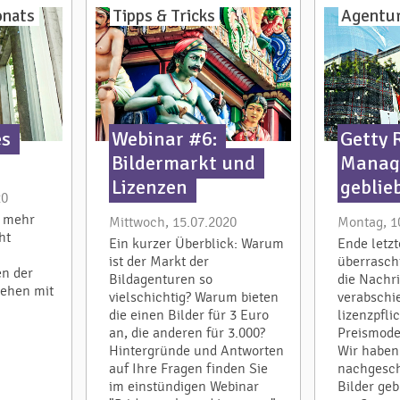
onats
Tipps & Tricks
Agentur
es
Webinar #6:
Getty 
Bildermarkt und
Manage
Lizenzen
geblie
20
– mehr
Mittwoch, 15.07.2020
Montag, 1
ht
Ein kurzer Überblick: Warum
Ende letz
ist der Markt der
überrasch
en der
Bildagenturen so
die Nachri
tehen mit
vielschichtig? Warum bieten
verabschi
die einen Bilder für 3 Euro
lizenzpfli
an, die anderen für 3.000?
Preismode
Hintergründe und Antworten
Wir haben
auf Ihre Fragen finden Sie
nachgesch
im einstündigen Webinar
Bilder geb