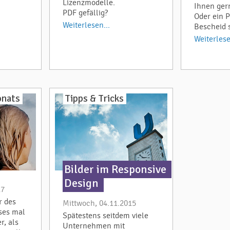
Lizenzmodelle.
Ihnen ger
PDF gefällig?
Oder ein P
Weiterlesen...
Bescheid 
Weiterlese
onats
Tipps & Tricks
Bilder im Responsive
Design
17
r des
Mittwoch, 04.11.2015
ses mal
Spätestens seitdem viele
r, als
Unternehmen mit