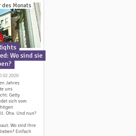
 des Monats
Rights
d: Wo sind sie
ben?
0.02.2020
ten Jahres
te uns
cht: Getty
edet sich vom
chtigen
ll. Oha. Und nun?
aut: Wo sind Ihre
lieben? Einfach