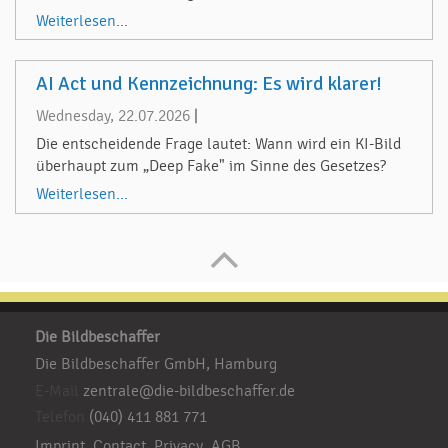
Weiterlesen...
AI Act und Kennzeichnung: Es wird klarer!
Wednesday, 22.07.2026
|
Die entscheidende Frage lautet: Wann wird ein KI-Bild
überhaupt zum „Deep Fake" im Sinne des Gesetzes?
Weiterlesen...
Die Bildbeschaffer
Die Bildbeschaffer GmbH, Hamburg
E-Mail
zentrale@die-bildbeschaffer.de
Telefon
(040) 411 881 771
Imprint
Contact
Privacy
AGB