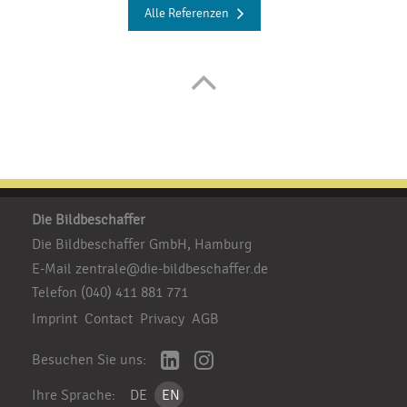
Alle Referenzen
Die Bildbeschaffer
Die Bildbeschaffer GmbH, Hamburg
E-Mail
zentrale@die-bildbeschaffer.de
Telefon
(040) 411 881 771
Imprint
Contact
Privacy
AGB
Besuchen Sie uns:
Ihre Sprache:
DE
EN