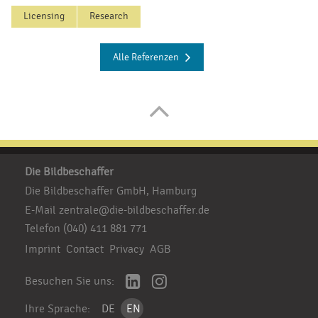
Licensing
Research
Alle Referenzen
Die Bildbeschaffer
Die Bildbeschaffer GmbH, Hamburg
E-Mail
zentrale@die-bildbeschaffer.de
Telefon
(040) 411 881 771
Imprint
Contact
Privacy
AGB
Besuchen Sie uns:
Ihre Sprache:
DE
EN