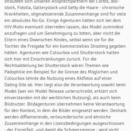
sträubten sich unseren Ansprechpartnern bei Corbis, doc-
stock, Fotolia, Gallerystock und Getty die Haare - chronische
Krankheiten, stigmatisierende Zusammenhänge sind für viele
ein absolutes No-Go. Einige Agenturen hätten sich bei dem
HIV-Motiv eventuell überreden lassen, das Model zumindest
anzufragen und um Genehmigung zu bitten, aber nicht die
Eltern eines Downschen Kindes, selbst wenn sie für die
Tochter die Freigabe für ein kommerzielles Shooting gegeben
hätten. Agenturen wie Colourbox und Shutterstock halten
sich hier mit Einschränkungen zurück. Für die
Rechtsabteilung bei Shutterstock wären Themen wie
Pädophilie ein Beispiel für die Grenze des Möglichen und
Colourbox lehnte die Nutzung eines Aktfotos auf einer
Dating-Site ab. Hier liegt also die Verantwortung sowohl beim
Model (wer ein Model Release unterschreibt, erklärt sich
einverstanden mit der werblichen Nutzung), als auch beim
Bildnutzer. Bildagenturen übernehmen keine Verantwortung
für den Kontext, in dem die Bilder eingesetzt werden. Deshalb
werden diffamierende, verleumderische und ähnliche
Zusammenhänge in den Lizenzbedingungen ausgeschlossen
- der Einzelfall, und damit die Schmerzgrenze - wird nicht