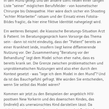
in den Mund gelegt und der andere steht neben einer langen
Liste "seiner" möglichen Berufsfelder - von kosmetischer
Chirurgie bis Osteopathie. Hier wäre doch sicher ein Shooting
"echter Mitarbeiter" ratsam und der Einsatz eines Fotolia-
Bildes fraglic, da hier eine fiktive Identität nahegelegt wird.
Ein weiteres Beispiel: die klassische Beratungs-Situation Arzt
& Patient. Im Beratungsgespräch kann Vorsorge das Thema
sein - dann ist nicht eindeutig, dass der "Patient" bereits an
einer Krankheit leide, insofern liegt keine diffamierende
Nutzung vor. Der Zusammenhang "Beratung vor der
Behandlung" legt dem Model schon eher nahe, dass es
bereits krank sei. Die Grenze zwischen problematischen und
unproblematischen Nutzungen wird also eher durch den
Kontext gesetzt - was "lege ich dem Model in den Mund"? Und
da ist das Bauchgefühl gefragt. Wie würden Sie entscheiden,
wenn Sie selbst das Model wären?
Kommen wir jetzt zu den Beispielen der angeblich HIV-
positiven New Yorkerin und des downschen Kindes, das
(indirekt) als unerwünschtes Kind darstellen lässt: Da