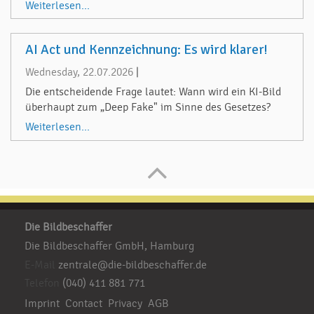
Weiterlesen...
AI Act und Kennzeichnung: Es wird klarer!
Wednesday, 22.07.2026
|
Die entscheidende Frage lautet: Wann wird ein KI-Bild
überhaupt zum „Deep Fake" im Sinne des Gesetzes?
Weiterlesen...
Die Bildbeschaffer
Die Bildbeschaffer GmbH, Hamburg
E-Mail
zentrale@die-bildbeschaffer.de
Telefon
(040) 411 881 771
Imprint
Contact
Privacy
AGB