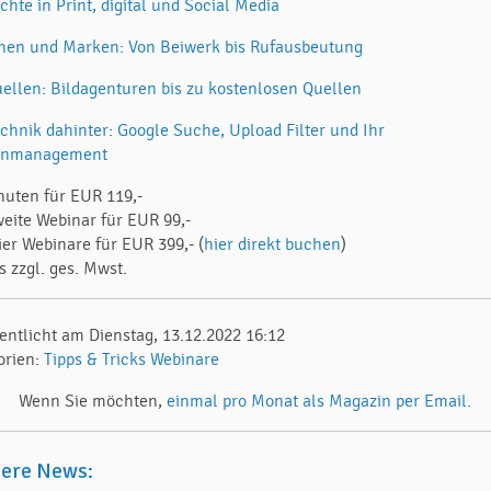
chte in Print, digital und Social Media
nen und Marken: Von Beiwerk bis Rufausbeutung
uellen: Bildagenturen bis zu kostenlosen Quellen
echnik dahinter: Google Suche, Upload Filter und Ihr
enmanagement
nuten für EUR 119,-
weite Webinar für EUR 99,-
ier Webinare für EUR 399,- (
hier direkt buchen
)
s zzgl. ges. Mwst.
fentlicht am Dienstag, 13.12.2022 16:12
orien:
Tipps & Tricks
Webinare
Wenn Sie möchten,
einmal pro Monat als Magazin per Email.
tere News: