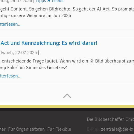
eitag, 24.07.2026
|
Tipps & Tricks
 geht Content. So gehen Bildrechte. So geht der AI Act. So prompt
chtig - unsere Webinare im Juli 2026.
iterlesen...
 Act und Kennzeichnung: Es wird klarer!
ttwoch, 22.07.2026
|
e entscheidende Frage lautet: Wann wird ein KI-Bild überhaupt zu
eep Fake" im Sinne des Gesetzes?
iterlesen...
Die Bildbeschaffer G
her
Für Organisatoren
Für Flexible
E-Mail
zentrale@die-bi