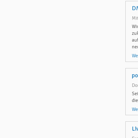
DM
Mi
Wi
zu
au
ne
We
p
Do
Se
di
We
Li