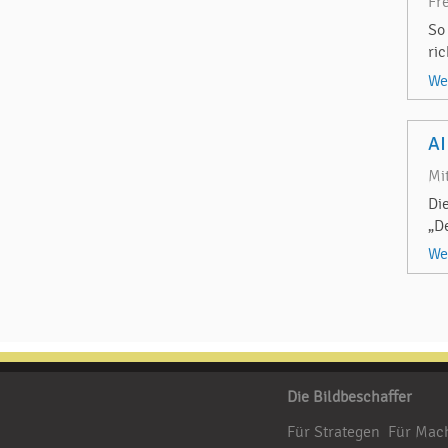
Fr
So
ri
We
AI
Mi
Di
„D
We
Die Bildbeschaffer
Für Strategen
Für Mac