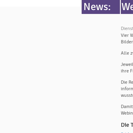
News:
We
Diens
Vier 
Bilde
Alle 
Jewei
ihre 
Die R
infor
wusste
Damit
Webina
Die 