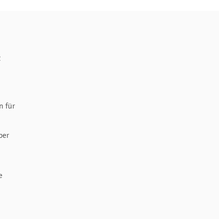
t
n für
per
e