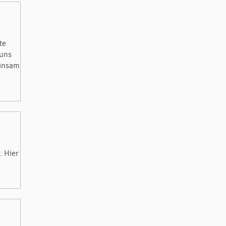
te
 uns
einsam
. Hier