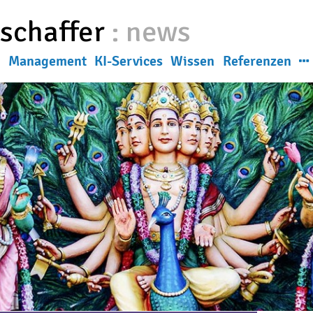
eschaffer
:
news
g
Management
KI-Services
Wissen
Referenzen
News
ns