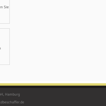
en Sie
m
mbH, Hamburg
ldbeschaffer.de