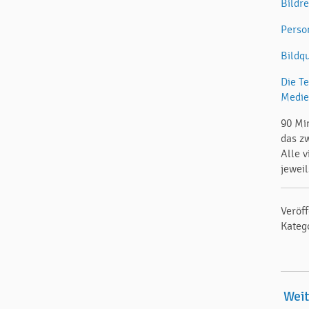
Bildre
Perso
Bildq
Die T
Medi
90 Mi
das z
Alle v
jeweil
Veröf
Kateg
Wei