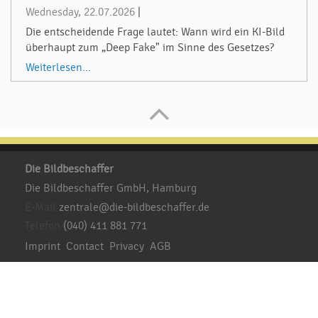
Wednesday, 22.07.2026
|
Die entscheidende Frage lautet: Wann wird ein KI-Bild
überhaupt zum „Deep Fake" im Sinne des Gesetzes?
Weiterlesen...
Die Bildbeschaffer
Die Bildbeschaffer GmbH, Hamburg
E-Mail
zentrale@die-bildbeschaffer.de
Telefon
(040) 411 881 771
Imprint
Contact
Privacy
AGB
Besuchen Sie uns:
Ihre Sprache:
DE
EN