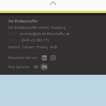
Die Bildbeschaffer
Die Bildbeschaffer GmbH, Hamburg
E-Mail
zentrale@die-bildbeschaffer.de
Telefon
(040) 411 881 771
Imprint
Contact
Privacy
AGB
Besuchen Sie uns:
Ihre Sprache:
DE
EN