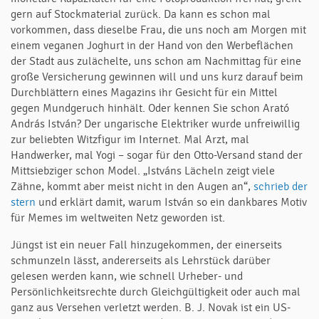
gern auf Stockmaterial zurück. Da kann es schon mal
vorkommen, dass dieselbe Frau, die uns noch am Morgen mit
einem veganen Joghurt in der Hand von den Werbeflächen
der Stadt aus zulächelte, uns schon am Nachmittag für eine
große Versicherung gewinnen will und uns kurz darauf beim
Durchblättern eines Magazins ihr Gesicht für ein Mittel
gegen Mundgeruch hinhält. Oder kennen Sie schon Arató
András István? Der ungarische Elektriker wurde unfreiwillig
zur beliebten Witzfigur im Internet. Mal Arzt, mal
Handwerker, mal Yogi – sogar für den Otto-Versand stand der
Mittsiebziger schon Model. „Istváns Lächeln zeigt viele
Zähne, kommt aber meist nicht in den Augen an“,
schrieb der
stern
und erklärt damit, warum István so ein dankbares Motiv
für Memes im weltweiten Netz geworden ist.
Jüngst ist ein neuer Fall hinzugekommen, der einerseits
schmunzeln lässt, andererseits als Lehrstück darüber
gelesen werden kann, wie schnell Urheber- und
Persönlichkeitsrechte durch Gleichgültigkeit oder auch mal
ganz aus Versehen verletzt werden. B. J. Novak ist ein US-