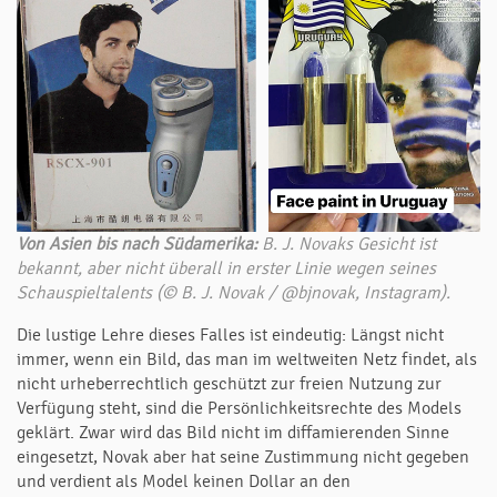
Von Asien bis nach Südamerika:
B. J. Novaks Gesicht ist
bekannt, aber nicht überall in erster Linie wegen seines
Schauspieltalents (© B. J. Novak / @bjnovak, Instagram).
Die lustige Lehre dieses Falles ist eindeutig: Längst nicht
immer, wenn ein Bild, das man im weltweiten Netz findet, als
nicht urheberrechtlich geschützt zur freien Nutzung zur
Verfügung steht, sind die Persönlichkeitsrechte des Models
geklärt. Zwar wird das Bild nicht im diffamierenden Sinne
eingesetzt, Novak aber hat seine Zustimmung nicht gegeben
und verdient als Model keinen Dollar an den