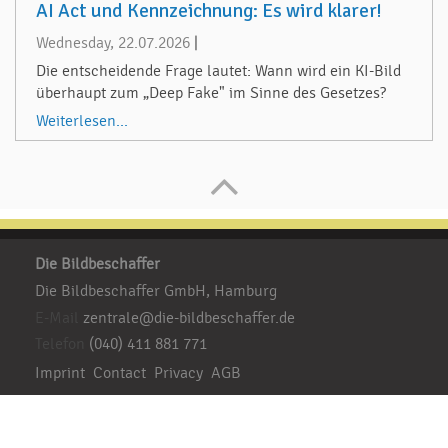
AI Act und Kennzeichnung: Es wird klarer!
Wednesday, 22.07.2026
|
Die entscheidende Frage lautet: Wann wird ein KI-Bild
überhaupt zum „Deep Fake" im Sinne des Gesetzes?
Weiterlesen...
Die Bildbeschaffer
Die Bildbeschaffer GmbH, Hamburg
E-Mail
zentrale@die-bildbeschaffer.de
Telefon
(040) 411 881 771
Imprint
Contact
Privacy
AGB
Besuchen Sie uns: