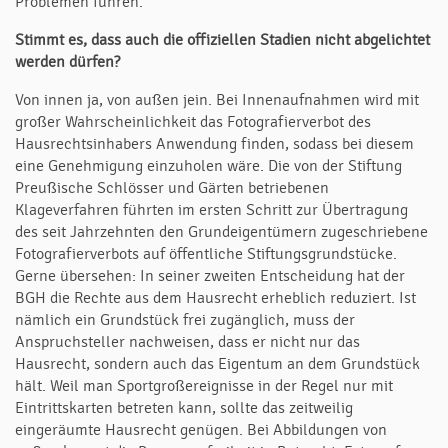
Problemen füh­ren.
Stimmt es, dass auch die offiziellen Stadien nicht abgelichtet
werden dürfen?
Von innen ja, von außen jein. Bei Innenaufnahmen wird mit
großer Wahr­schein­lichkeit das Fotografierverbot des
Hausrechtsinhabers Anwendung finden, sodass bei diesem
eine Genehmigung einzuholen wäre. Die von der Stiftung
Preußische Schlösser und Gärten betriebenen
Klageverfahren führten im ersten Schritt zur Übertragung
des seit Jahrzehnten den Grund­eigen­tümern zugeschriebene
Foto­gra­fierverbots auf öffentliche Stiftungsgrundstücke.
Gerne über­sehen: In seiner zweiten Entscheidung hat der
BGH die Rechte aus dem Hausrecht erheblich reduziert. Ist
nämlich ein Grundstück frei zugänglich, muss der
Anspruchsteller nachweisen, dass er nicht nur das
Hausrecht, sondern auch das Eigentum an dem Grundstück
hält. Weil man Sport­groß­er­eignisse in der Regel nur mit
Eintrittskarten betreten kann, sollte das zeitweilig
eingeräumte Hausrecht genügen. Bei Abbildungen von