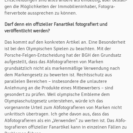
Entscheidungen sind alles andere als eindeutig, aber bestä­ti­
gen die Möglich­keiten der Im­mobi­lien­in­haber, Foto­gra­
fierverbote aus­spre­chen zu kön­nen.
Darf denn ein offizieller Fanartikel fotografiert und
veröffentlicht werden?
Das kommt auf den konkreten Artikel an. Eine Besonderheit
ist bei den Olympi­schen Spielen zu beachten. Mit der
Porsche-Felgen-Entscheidung hat der BGH den Grundsatz
aufgestellt, dass das Abfotografieren von Marken
grundsätzlich nicht als markenmäßige Verwendung nach
dem Markengesetz zu bewerten ist. Rechts­schutz aus
parallelen Bereichen – insbesondere die unlautere
Anlehnung an die Pro­dukte eines Mitbewerbers – sind
gesondert zu prüfen. Weil olympische Em­bleme dem
Olympiaschutzgesetz unterstehen, würde ich das
vorgenannte Urteil zum Abfotografieren von Marken nicht
unkritisch übertragen. Ich gehe davon aus, dass das
Abfotografieren als ein „Verwenden" zu werten ist. Das Ab­fo­
tografieren offi­ziel­ler Fanartikel kann in einzelnen Fällen zu