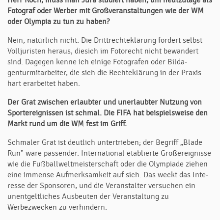
Herr Koch, muss man Jura studiert haben, um heutzutage als
Fotograf oder Werber mit Großveranstaltungen wie der WM
oder Olympia zu tun zu haben?
Nein, natürlich nicht. Die Drittrechteklärung fordert selbst
Volljuristen heraus, diesich im Fotorecht nicht bewandert
sind. Dagegen kenne ich einige Fotografen oder Bilda­
genturmitarbeiter, die sich die Rechteklärung in der Praxis
hart erarbeitet haben.
Der Grat zwischen erlaubter und unerlaubter Nutzung von
Sporter­eig­nissen ist schmal. Die FIFA hat beispielsweise den
Markt rund um die WM fest im Griff.
Schmaler Grat ist deutlich untertrieben; der Begriff „Blade
Run" wäre passender. International etablierte Großereignisse
wie die Fußballweltmeisterschaft oder die Olympiade ziehen
eine immense Aufmerksamkeit auf sich. Das weckt das In­te­
resse der Sponsoren, und die Veranstalter versuchen ein
unentgeltliches Aus­beu­ten der Veranstaltung zu
Werbezwecken zu verhindern.