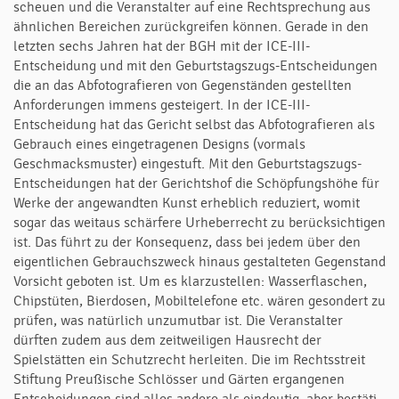
scheuen und die Veranstalter auf eine Rechtsprechung aus
ähnlichen Bereichen zurückgreifen können. Gerade in den
letzten sechs Jahren hat der BGH mit der ICE-III-
Entscheidung und mit den Geburtstagszugs-Entscheidungen
die an das Abfotografieren von Gegenständen gestellten
Anforderungen immens gestei­gert. In der ICE-III-
Entscheidung hat das Gericht selbst das Abfotografieren als
Gebrauch eines eingetragenen Designs (vormals
Geschmacksmuster) eingestuft. Mit den Geburts­tags­zugs-
Entscheidungen hat der Gerichtshof die Schöpfungshöhe für
Werke der an­gewandten Kunst erheblich reduziert, womit
sogar das weitaus schärfere Urheberrecht zu berücksichtigen
ist. Das führt zu der Konsequenz, dass bei jedem über den
eigentlichen Gebrauchszweck hinaus gestalteten Gegenstand
Vorsicht geboten ist. Um es klarzustellen: Wasser­fla­schen,
Chipstüten, Bierdosen, Mobiltelefone etc. wären gesondert zu
prüfen, was natürlich unzumutbar ist. Die Veranstalter
dürften zudem aus dem zeit­wei­ligen Hausrecht der
Spielstätten ein Schutzrecht herleiten. Die im Rechts­streit
Stiftung Preußische Schlösser und Gär­ten ergan­ge­nen