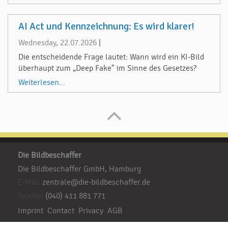
AI Act und Kennzeichnung: Es wird klarer!
Wednesday, 22.07.2026
|
Die entscheidende Frage lautet: Wann wird ein KI-Bild
überhaupt zum „Deep Fake" im Sinne des Gesetzes?
Weiterlesen...
Die Bildbeschaffer
Die Bildbeschaffer GmbH, Hamburg
E-Mail
zentrale@die-bildbeschaffer.de
Telefon
(040) 411 881 771
Imprint
Contact
Privacy
AGB