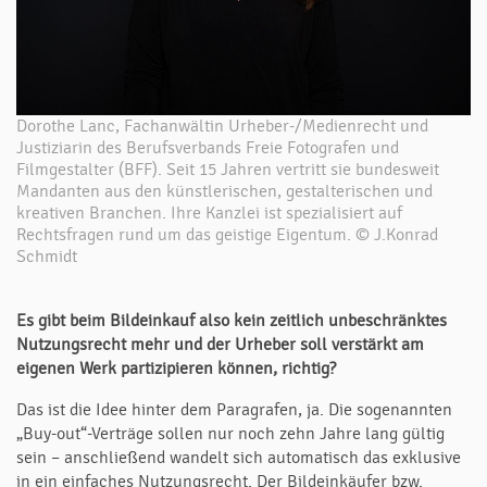
Dorothe Lanc, Fachanwältin Urheber-/Medienrecht und
Justiziarin des Berufsverbands Freie Fotografen und
Filmgestalter (BFF). Seit 15 Jahren vertritt sie bundesweit
Mandanten aus den künstlerischen, gestalterischen und
kreativen Branchen. Ihre Kanzlei ist spezialisiert auf
Rechtsfragen rund um das geistige Eigentum. © J.Konrad
Schmidt
Es gibt beim Bildeinkauf also kein zeitlich unbeschränktes
Nutzungsrecht mehr und der Urheber soll verstärkt am
eigenen Werk partizipieren können, richtig?
Das ist die Idee hinter dem Paragrafen, ja. Die sogenannten
„Buy-out“-Verträge sollen nur noch zehn Jahre lang gültig
sein – anschließend wandelt sich automatisch das exklusive
in ein einfaches Nutzungsrecht. Der Bildeinkäufer bzw.