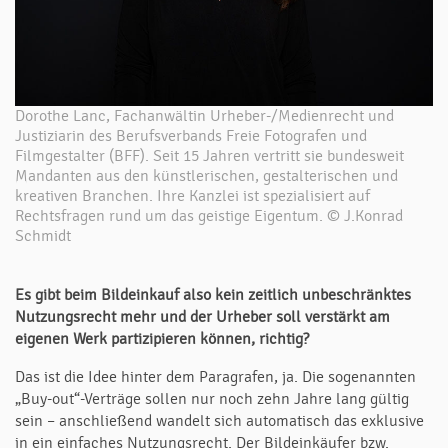
Dorothe Lanc, Fachanwältin Urheber-/Medienrecht und
Justiziarin des Berufsverbands Freie Fotografen und
Filmgestalter (BFF). Seit 15 Jahren vertritt sie bundesweit
Mandanten aus den künstlerischen, gestalterischen und
kreativen Branchen. Ihre Kanzlei ist spezialisiert auf
Rechtsfragen rund um das geistige Eigentum. © J.Konrad
Schmidt
Es gibt beim Bildeinkauf also kein zeitlich unbeschränktes
Nutzungsrecht mehr und der Urheber soll verstärkt am
eigenen Werk partizipieren können, richtig?
Das ist die Idee hinter dem Paragrafen, ja. Die sogenannten
„Buy-out“-Verträge sollen nur noch zehn Jahre lang gültig
sein – anschließend wandelt sich automatisch das exklusive
in ein einfaches Nutzungsrecht. Der Bildeinkäufer bzw.