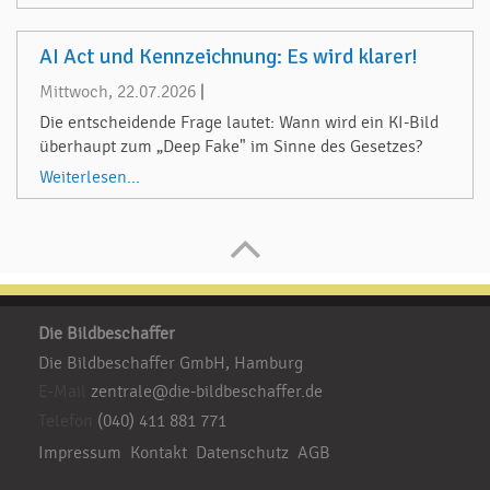
AI Act und Kennzeichnung: Es wird klarer!
Mittwoch, 22.07.2026
|
Die entscheidende Frage lautet: Wann wird ein KI-Bild
überhaupt zum „Deep Fake" im Sinne des Gesetzes?
Weiterlesen...
Die Bildbeschaffer
Die Bildbeschaffer GmbH, Hamburg
E-Mail
zentrale@die-bildbeschaffer.de
Telefon
(040) 411 881 771
Impressum
Kontakt
Datenschutz
AGB