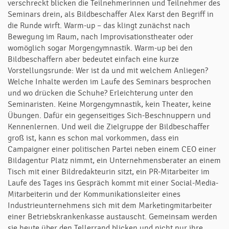
verschreckt blicken die Teilnehmerinnen und Teilnehmer des
Seminars drein, als Bildbeschaffer Alex Karst den Begriff in
die Runde wirft. Warm-up – das klingt zunächst nach
Bewegung im Raum, nach Improvisationstheater oder
womöglich sogar Morgengymnastik. Warm-up bei den
Bildbeschaffern aber bedeutet einfach eine kurze
Vorstellungsrunde: Wer ist da und mit welchem Anliegen?
Welche Inhalte werden im Laufe des Seminars besprochen
und wo drücken die Schuhe? Erleichterung unter den
Seminaristen. Keine Morgengymnastik, kein Theater, keine
Übungen. Dafür ein gegenseitiges Sich-Beschnuppern und
Kennenlernen. Und weil die Zielgruppe der Bildbeschaffer
groß ist, kann es schon mal vorkommen, dass ein
Campaigner einer politischen Partei neben einem CEO einer
Bildagentur Platz nimmt, ein Unternehmensberater an einem
Tisch mit einer Bildredakteurin sitzt, ein PR-Mitarbeiter im
Laufe des Tages ins Gespräch kommt mit einer Social-Media-
Mitarbeiterin und der Kommunikationsleiter eines
Industrieunternehmens sich mit dem Marketingmitarbeiter
einer Betriebskrankenkasse austauscht. Gemeinsam werden
sie heute über den Tellerrand blicken und nicht nur ihre