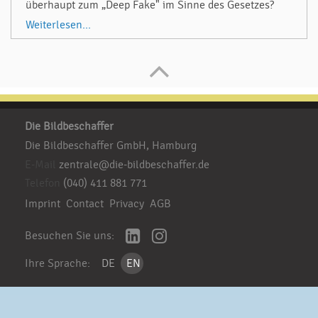
überhaupt zum „Deep Fake" im Sinne des Gesetzes?
Weiterlesen...
Die Bildbeschaffer
Die Bildbeschaffer GmbH, Hamburg
E-Mail
zentrale@die-bildbeschaffer.de
Telefon
(040) 411 881 771
Imprint
Contact
Privacy
AGB
Besuchen Sie uns:
Ihre Sprache:
DE
EN