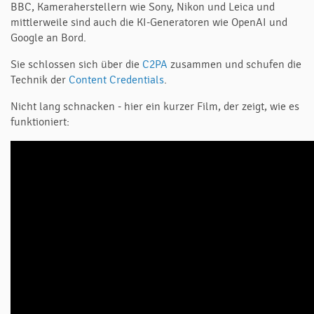
BBC, Kameraherstellern wie Sony, Nikon und Leica und
mittlerweile sind auch die KI-Generatoren wie OpenAI und
Google an Bord.
Sie schlossen sich über die
C2PA
zusammen und schufen die
Technik der
Content Credentials
.
Nicht lang schnacken - hier ein kurzer Film, der zeigt, wie es
funktioniert: