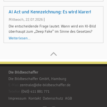
AI Act und Kennzeichnung: Es wird klarer!
Mittwoch, 22.07.2026
|
Die entscheidende Frage lautet: Wann wird ein KI-Bild
überhaupt zum „Deep Fake" im Sinne des Gesetzes?
Weiterlesen...
Die Bildbeschaffer
Die Bildbeschaffer GmbH, Hamburg
E-Mail
zentrale@die-bildbeschaffer.de
Telefon
(040) 411 881 771
Impressum
Kontakt
Datenschutz
AGB