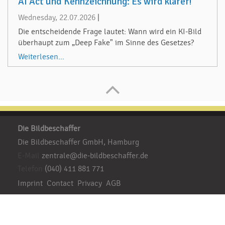
AI Act und Kennzeichnung: Es wird klarer!
Wednesday, 22.07.2026
|
Die entscheidende Frage lautet: Wann wird ein KI-Bild
überhaupt zum „Deep Fake" im Sinne des Gesetzes?
Weiterlesen...
Die Bildbeschaffer
Die Bildbeschaffer GmbH, Hamburg
E-Mail
zentrale@die-bildbeschaffer.de
Telefon
(040) 411 881 771
Imprint
Contact
Privacy
AGB
Besuchen Sie uns: