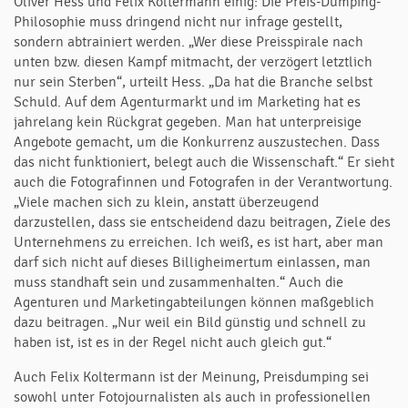
Oliver Hess und Felix Koltermann einig: Die Preis-Dumping-
Philosophie muss dringend nicht nur infrage gestellt,
sondern abtrainiert werden. „Wer diese Preisspirale nach
unten bzw. diesen Kampf mitmacht, der verzögert letztlich
nur sein Sterben“, urteilt Hess. „Da hat die Branche selbst
Schuld. Auf dem Agenturmarkt und im Marketing hat es
jahrelang kein Rückgrat gegeben. Man hat unterpreisige
Angebote gemacht, um die Konkurrenz auszustechen. Dass
das nicht funktioniert, belegt auch die Wissenschaft.“ Er sieht
auch die Fotografinnen und Fotografen in der Verantwortung.
„Viele machen sich zu klein, anstatt überzeugend
darzustellen, dass sie entscheidend dazu beitragen, Ziele des
Unternehmens zu erreichen. Ich weiß, es ist hart, aber man
darf sich nicht auf dieses Billigheimertum einlassen, man
muss standhaft sein und zusammenhalten.“ Auch die
Agenturen und Marketingabteilungen können maßgeblich
dazu beitragen. „Nur weil ein Bild günstig und schnell zu
haben ist, ist es in der Regel nicht auch gleich gut.“
Auch Felix Koltermann ist der Meinung, Preisdumping sei
sowohl unter Fotojournalisten als auch in professionellen