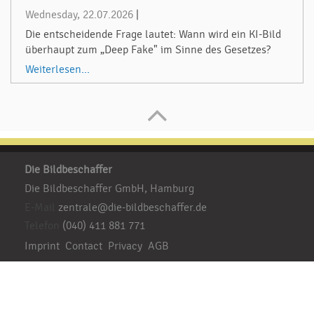
Wednesday, 22.07.2026
|
Die entscheidende Frage lautet: Wann wird ein KI-Bild
überhaupt zum „Deep Fake" im Sinne des Gesetzes?
Weiterlesen...
Die Bildbeschaffer
Die Bildbeschaffer GmbH, Hamburg
E-Mail
zentrale@die-bildbeschaffer.de
Telefon
(040) 411 881 771
Imprint
Contact
Privacy
AGB
Besuchen Sie uns:
Ihre Sprache:
DE
EN