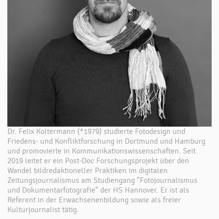
Dr. Felix Koltermann (*1979) studierte Fotodesign und
Friedens- und Konfliktforschung in Dortmund und Hamburg
und promovierte in Kommunikationswissenschaften. Seit
2019 leitet er ein Post-Doc Forschungsprojekt über den
Wandel bildredaktioneller Praktiken im digitalen
Zeitungsjournalismus am Studiengang "Fotojournalismus
und Dokumentarfotografie" der HS Hannover. Er ist als
Referent in der Erwachsenenbildung sowie als freier
Kulturjournalist tätig.