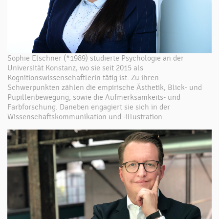
Sophie Elschner (*1989) studierte Psychologie an der
Universität Konstanz, wo sie seit 2015 als
Kognitionswissenschaftlerin tätig ist. Zu ihren
Schwerpunkten zählen die empirische Ästhetik, Blick- und
Pupillenbewegung, sowie die Aufmerksamkeits- und
Farbforschung. Daneben engagiert sie sich in der
Wissenschaftskommunikation und -illustration.