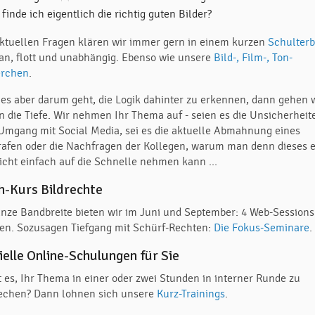
finde ich eigentlich die richtig guten Bilder?
aktuellen Fragen klären wir immer gern in einem kurzen
Schulterb
an, flott und unabhängig. Ebenso wie unsere
Bild-, Film-, Ton-
erchen
.
es aber darum geht, die Logik dahinter zu erkennen, dann gehen 
in die Tiefe. Wir nehmen Ihr Thema auf - seien es die Unsicherheit
Umgang mit Social Media, sei es die aktuelle Abmahnung eines
rafen oder die Nachfragen der Kollegen, warum man denn dieses 
nicht einfach auf die Schnelle nehmen kann ...
h-Kurs Bildrechte
anze Bandbreite bieten wir im Juni und September: 4 Web-Sessions
en. Sozusagen Tiefgang mit Schürf-Rechten:
Die Fokus-Seminare
.
ielle Online-Schulungen für Sie
t es, Ihr Thema in einer oder zwei Stunden in interner Runde zu
echen? Dann lohnen sich unsere
Kurz-Trainings
.