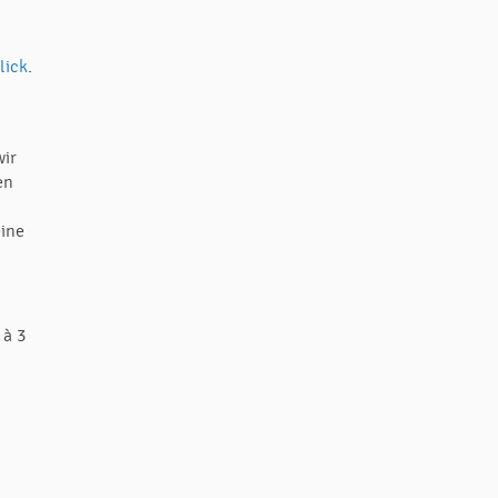
lick
.
wir
en
eine
 à 3