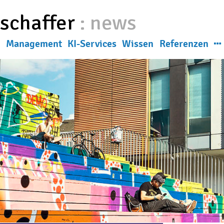
eschaffer
:
news
g
Management
KI-Services
Wissen
Referenzen
News
ns