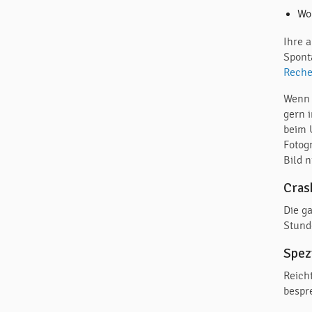
Wo 
Ihre 
Spont
Rech
Wenn 
gern 
beim 
Fotog
Bild 
Cras
Die g
Stund
Spez
Reich
bespr