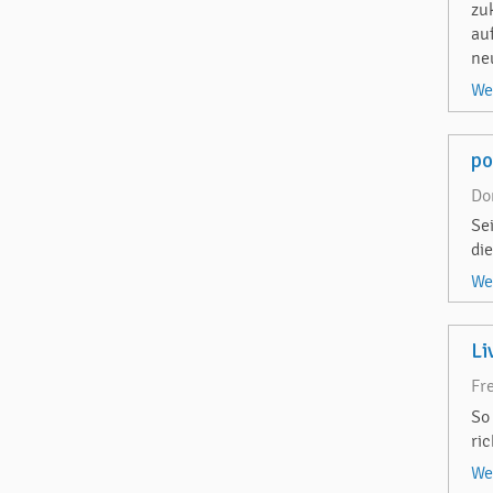
zu
au
ne
We
p
Do
Se
di
We
Li
Fr
So
ri
We