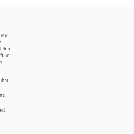
 Mit
m
t den
t, in
ch
 ihre
ine
mal