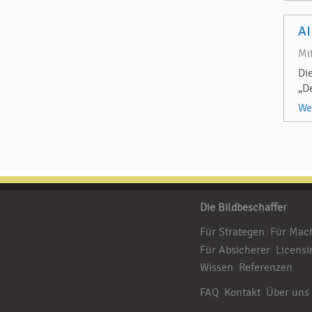
AI
Mi
Di
„D
We
Die Bildbeschaffer
Für Strategen
Für Mac
Für Absicherer
Licensi
Wissen
Referenzen
FAQ
Kontakt
Über uns