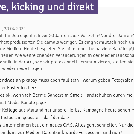
ve, kicking und direkt
g, 30.04.2021
h Ihr Job eigentlich vor 20 Jahren aus? Vor zehn? Vor drei Jahren?
rheit produzierten Sie damals weniger. Es ging vermutlich noch u
lne Medien. Heute bespielen Sie mit einem Thema viele Kanäle. Mi
hnellen wie weitreichenden Veränderungen in der Medienlandschaf
chnik, in der Art, wie wir professionell kommunizieren, stellen si
 wieder neue Fragen:
gendwas an pixabay muss doch faul sein - warum geben Fotografen
der kostenlos her?
t es ok, wenn ich Bernie Sanders in Strick-Handschuhen durch me
cial Media Kanäle jage?
r Kollege aus Mailand hat unsere Herbst-Kampagne heute schon 
 Instagram gepostet - darf der das?
s Unternehmen baut ein neues CMS. Alles geht schneller. Nur die
rbindung zur Medien-Datenbank wurde vergessen - und nun?