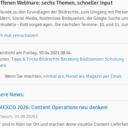
offenen Webinare: sechs Themen, schneller Input
Stunde zu den Grundlagen der Bildrechte, zum Umgang mit Perso
ildern, Social Media, Kostenlose Bildquellen, die Google Suche un
modelle - flott vorgetragen. Die nächsten Termine: 10. und 11. Jun
ch mal reinschauen!
entlicht am Freitag, 30.04.2021 08:04
orien:
Tipps & Tricks
Bildrechte
Beratung
Bildlizenzen
Schulung
are
Wenn Sie möchten,
einmal pro Monat als Magazin per Email.
tere News:
EXCO 2026: Content Operations neu denken!
ttwoch, 05.08.2026
|
r sind in Köln vor Ort und machen deine visuelle Content-Lieferket