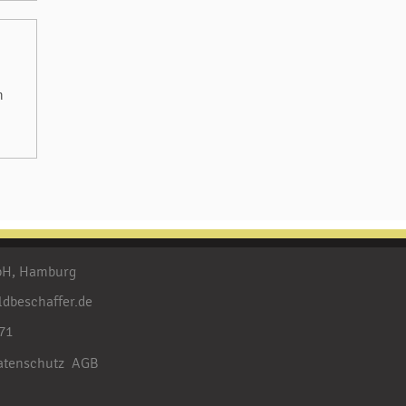
m
mbH, Hamburg
ldbeschaffer.de
71
atenschutz
AGB