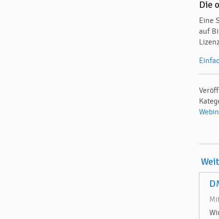
Die 
Eine 
auf B
Lizenz
Einfa
Veröff
Kateg
Webin
Wei
DM
Mi
Wi