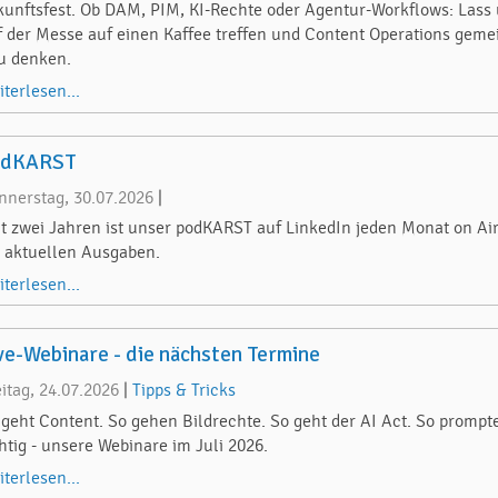
kunftsfest. Ob DAM, PIM, KI-Rechte oder Agentur-Workflows: Lass
f der Messe auf einen Kaffee treffen und Content Operations gem
u denken.
iterlesen...
odKARST
nnerstag, 30.07.2026
|
it zwei Jahren ist unser podKARST auf LinkedIn jeden Monat on Air
e aktuellen Ausgaben.
iterlesen...
ve-Webinare - die nächsten Termine
eitag, 24.07.2026
|
Tipps & Tricks
 geht Content. So gehen Bildrechte. So geht der AI Act. So prompt
chtig - unsere Webinare im Juli 2026.
iterlesen...