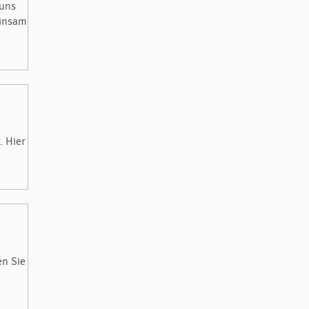
 uns
einsam
. Hier
en Sie