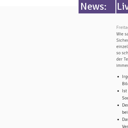
News:
Li
Freita
Wie sa
Siche
einze
so sc
der Te
immer
Ir
Bil
Is
So
De
bei
Da
Ve