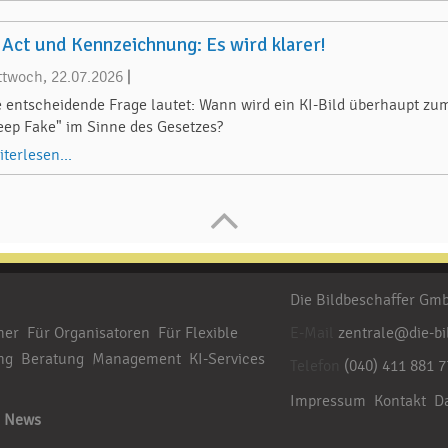
 Act und Kennzeichnung: Es wird klarer!
ttwoch, 22.07.2026
|
e entscheidende Frage lautet: Wann wird ein KI-Bild überhaupt zu
eep Fake" im Sinne des Gesetzes?
iterlesen...
Die Bildbeschaffer G
her
Für Organisatoren
Für Flexible
E-Mail
zentrale@die-bi
ng
Beratung
Management
KI-Services
Telefon
(040) 411 881 7
Impressum
Kontakt
D
News