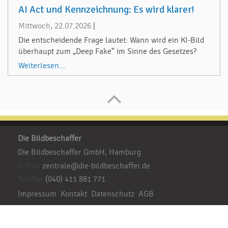
AI Act und Kennzeichnung: Es wird klarer!
Mittwoch, 22.07.2026
|
Die entscheidende Frage lautet: Wann wird ein KI-Bild
überhaupt zum „Deep Fake" im Sinne des Gesetzes?
Weiterlesen...
Die Bildbeschaffer
Die Bildbeschaffer GmbH, Hamburg
E-Mail
zentrale@die-bildbeschaffer.de
Telefon
(040) 411 881 771
Impressum
Kontakt
Datenschutz
AGB
Besuchen Sie uns: