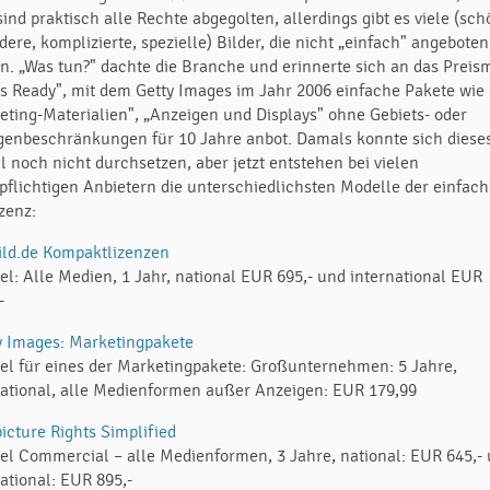
sind praktisch alle Rechte abgegolten, allerdings gibt es viele (sch
ere, komplizierte, spezielle) Bilder, die nicht „einfach" angeboten
n. „Was tun?" dachte die Branche und erinnerte sich an das Preis
ts Ready", mit dem Getty Images im Jahr 2006 einfache Pakete wie
eting-Materialien", „Anzeigen und Displays" ohne Gebiets- oder
genbeschränkungen für 10 Jahre anbot. Damals konnte sich diese
l noch nicht durchsetzen, aber jetzt entstehen bei vielen
zpflichtigen Anbietern die unterschiedlichsten Modelle der einfac
zenz:
ild.de Kompaktlizenzen
iel: Alle Medien, 1 Jahr, national EUR 695,- und international EUR
-
 Images: Marketingpakete
iel für eines der Marketingpakete: Großunternehmen: 5 Jahre,
national, alle Medienformen außer Anzeigen: EUR 179,99
icture Rights Simplified
iel Commercial – alle Medienformen, 3 Jahre, national: EUR 645,-
ational: EUR 895,-