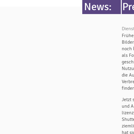
News:
Pr
Diens
Früher
Bilder
noch 
als F
gesch
Nutzu
die Au
Verbr
finde
Jetzt
und A
lizenz
Shutte
zieml
hat s