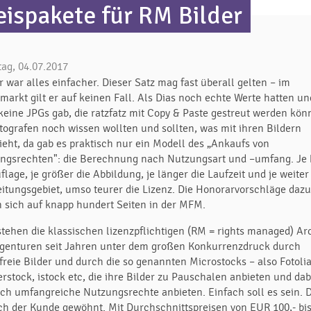
eispakete für RM Bilder
tag, 04.07.2017
 war alles einfacher. Dieser Satz mag fast überall gelten – im
markt gilt er auf keinen Fall. Als Dias noch echte Werte hatten un
keine JPGs gab, die ratzfatz mit Copy & Paste gestreut werden kön
otografen noch wissen wollten und sollten, was mit ihren Bildern
ieht, da gab es praktisch nur ein Modell des „Ankaufs von
ngsrechten": die Berechnung nach Nutzungsart und –umfang. Je
flage, je größer die Abbildung, je länger die Laufzeit und je weiter
eitungsgebiet, umso teurer die Lizenz. Die Honorarvorschläge daz
n sich auf knapp hundert Seiten in der MFM.
 stehen die klassischen lizenzpflichtigen (RM = rights managed) Ar
genturen seit Jahren unter dem großen Konkurrenzdruck durch
freie Bilder und durch die so genannten Microstocks – also Fotolia
rstock, istock etc, die ihre Bilder zu Pauschalen anbieten und dab
ich umfangreiche Nutzungsrechte anbieten. Einfach soll es sein. 
ich der Kunde gewöhnt. Mit Durchschnittspreisen von EUR 100,- bi