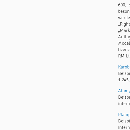
600,- 
besond
werde
„Righ
„Mark
Aufla
Model
lizen
RM-Li
Karob
Beisp
1.245,
Alamy
Beisp
inter
Plainp
Beisp
intern