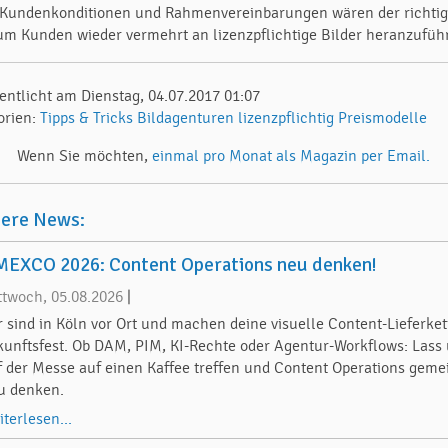
Kundenkonditionen und Rahmenvereinbarungen wären der richti
um Kunden wieder vermehrt an lizenzpflichtige Bilder heranzufüh
fentlicht am Dienstag, 04.07.2017 01:07
orien:
Tipps & Tricks
Bildagenturen
lizenzpflichtig
Preismodelle
Wenn Sie möchten,
einmal pro Monat als Magazin per Email.
tere News:
EXCO 2026: Content Operations neu denken!
ttwoch, 05.08.2026
|
r sind in Köln vor Ort und machen deine visuelle Content-Lieferket
kunftsfest. Ob DAM, PIM, KI-Rechte oder Agentur-Workflows: Lass
f der Messe auf einen Kaffee treffen und Content Operations gem
u denken.
iterlesen...