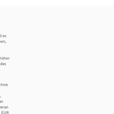
d es
nen,
 höher
 das
u
chive
,
ei
Daran
s EUR