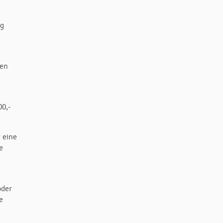
ig
gen
00,-
 eine
e
oder
e