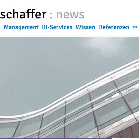
eschaffer
:
news
g
Management
KI-Services
Wissen
Referenzen
News
ns