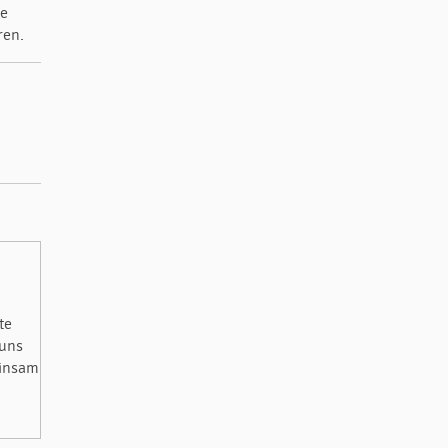
ge
ren.
te
 uns
einsam