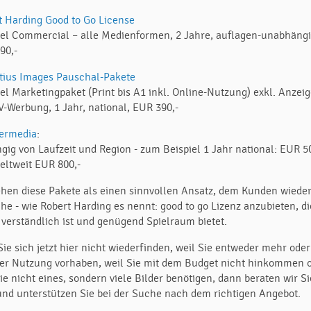
t Harding Good to Go License
iel Commercial – alle Medienformen, 2 Jahre, auflagen-unabhäng
90,-
tius Images Pauschal-Pakete
iel Marketingpaket (Print bis A1 inkl. Online-Nutzung) exkl. Anzei
V-Werbung, 1 Jahr, national, EUR 390,-
ermedia
:
gig von Laufzeit und Region - zum Beispiel 1 Jahr national: EUR 5
eltweit EUR 800,-
ehen diese Pakete als einen sinnvollen Ansatz, dem Kunden wieder
che - wie Robert Harding es nennt: good to go Lizenz anzubieten, di
t verständlich ist und genügend Spielraum bietet.
Sie sich jetzt hier nicht wiederfinden, weil Sie entweder mehr oder
er Nutzung vorhaben, weil Sie mit dem Budget nicht hinkommen 
ie nicht eines, sondern viele Bilder benötigen, dann beraten wir Si
und unterstützen Sie bei der Suche nach dem richtigen Angebot.