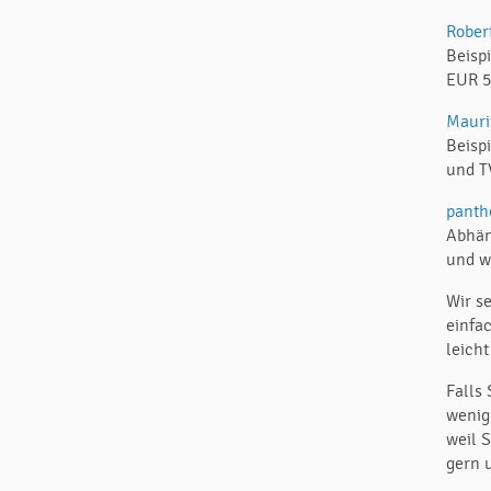
Rober
Beisp
EUR 5
Mauri
Beisp
und T
panth
Abhän
und w
Wir s
einfa
leich
Falls 
wenig
weil S
gern 