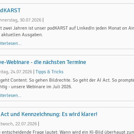
odKARST
nnerstag, 30.07.2026
|
it zwei Jahren ist unser podKARST auf LinkedIn jeden Monat on Air
e aktuellen Ausgaben.
iterlesen...
ve-Webinare - die nächsten Termine
eitag, 24.07.2026
|
Tipps & Tricks
 geht Content. So gehen Bildrechte. So geht der AI Act. So prompt
chtig - unsere Webinare im Juli 2026.
iterlesen...
 Act und Kennzeichnung: Es wird klarer!
ttwoch, 22.07.2026
|
e entscheidende Frage lautet: Wann wird ein KI-Bild überhaupt zu