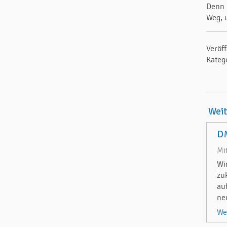
Denn 
Weg, 
Veröf
Kateg
Wei
DM
Mi
Wi
zu
au
ne
We