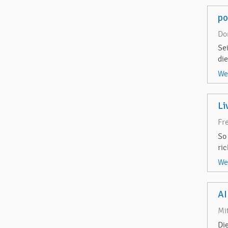
p
Do
Se
di
We
Li
Fr
So
ri
We
AI
Mi
Di