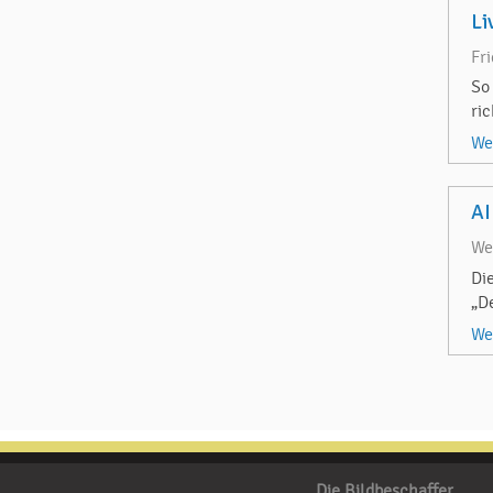
Li
Fr
So
ri
We
AI
We
Di
„D
We
Die Bildbeschaffer