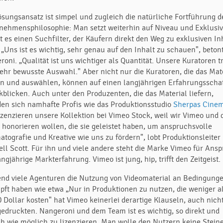
ösungsansatz ist simpel und zugleich die natürliche Fortführung d
nehmensphilosophie: Man setzt weiterhin auf Niveau und Exklusivi
bt es einen Suchfilter, der Käufern direkt den Weg zu exklusiven In
 „Uns ist es wichtig, sehr genau auf den Inhalt zu schauen", beton
oni. „Qualität ist uns wichtiger als Quantität. Unsere Kuratoren t
sehr bewusste Auswahl." Aber nicht nur die Kuratoren, die das Mat
en und auswählen, können auf einen langjährigen Erfahrungsscha
kblicken. Auch unter den Produzenten, die das Material liefern,
den sich namhafte Profis wie das Produktionsstudio
Sherpas Cine
lizenzieren unsere Kollektion bei Vimeo Stock, weil wir Vimeo und 
t honorieren wollen, die sie geleistet haben, um anspruchsvolle
atografie und Kreative wie uns zu fördern", lobt Produktionsleiter
ell Scott. Für ihn und viele andere steht die Marke Vimeo für Ans
ngjährige Markterfahrung. Vimeo ist jung, hip, trifft den Zeitgeist.
nd viele Agenturen die Nutzung von Videomaterial an Bedingung
pft haben wie etwa „Nur in Produktionen zu nutzen, die weniger a
0 Dollar kosten" hat Vimeo keinerlei derartige Klauseln, auch nich
gedruckten. Nangeroni und dem Team ist es wichtig, so direkt und
ch wie möglich zu lizenzieren. Man wolle den Nutzern keine Steine