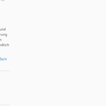
 und
hrung
en
ndlich
nfach