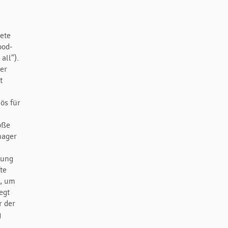
o
nete
ood-
all").
der
t
ös für
n
oße
nager
rung
te
e, um
egt
r der
g