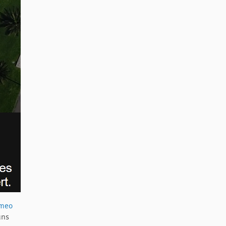
imeo
uns