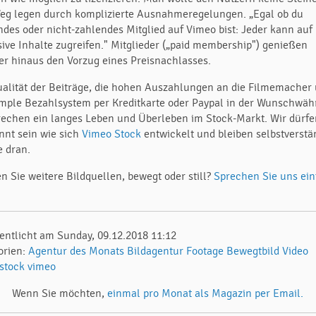
eg legen durch komplizierte Ausnahmeregelungen. „Egal ob du
ndes oder nicht-zahlendes Mitglied auf Vimeo bist: Jeder kann auf
sive Inhalte zugreifen." Mitglieder („paid membership") genießen
er hinaus den Vorzug eines Preisnachlasses.
ualität der Beiträge, die hohen Auszahlungen an die Filmemacher
imple Bezahlsystem per Kreditkarte oder Paypal in der Wunschwä
rechen ein langes Leben und Überleben im Stock-Markt. Wir dürf
nnt sein wie sich
Vimeo Stock
entwickelt und bleiben selbstverstä
e dran.
n Sie weitere Bildquellen, bewegt oder still?
Sprechen Sie uns ei
fentlicht am Sunday, 09.12.2018 11:12
orien:
Agentur des Monats
Bildagentur
Footage
Bewegtbild
Video
stock
vimeo
Wenn Sie möchten,
einmal pro Monat als Magazin per Email.