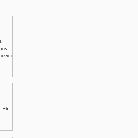
te
 uns
einsam
. Hier