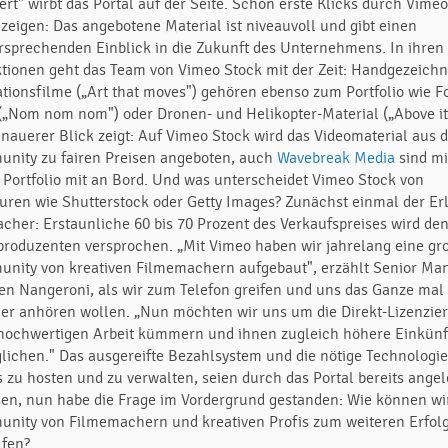
ert" wirbt das Portal auf der Seite. Schon erste Klicks durch Vime
 zeigen: Das angebotene Material ist niveauvoll und gibt einen
ersprechenden Einblick in die Zukunft des Unternehmens. In ihren
ktionen geht das Team von Vimeo Stock mit der Zeit: Handgezeich
tionsfilme („Art that moves") gehören ebenso zum Portfolio wie F
 („Nom nom nom") oder Dronen- und Helikopter-Material („Above it 
enauerer Blick zeigt: Auf Vimeo Stock wird das Videomaterial aus 
nity zu fairen Preisen angeboten, auch
Wavebreak Media
sind mi
 Portfolio mit an Bord. Und was unterscheidet Vimeo Stock von
uren wie Shutterstock oder Getty Images? Zunächst einmal der Erl
acher: Erstaunliche 60 bis 70 Prozent des Verkaufspreises wird de
produzenten versprochen. „Mit Vimeo haben wir jahrelang eine gr
nity von kreativen Filmemachern aufgebaut", erzählt Senior Ma
en Nangeroni, als wir zum Telefon greifen und uns das Ganze mal
er anhören wollen. „Nun möchten wir uns um die Direkt-Lizenzie
 hochwertigen Arbeit kümmern und ihnen zugleich höhere Einkünf
lichen." Das ausgereifte Bezahlsystem und die nötige Technologi
s zu hosten und zu verwalten, seien durch das Portal bereits angel
en, nun habe die Frage im Vordergrund gestanden: Wie können wi
nity von Filmemachern und kreativen Profis zum weiteren Erfol
lfen?