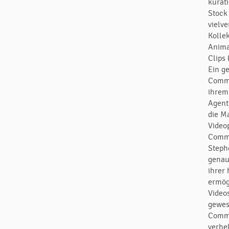
kurati
Stock
vielv
Kolle
Anima
Clips
Ein g
Commu
ihrem
Agent
die M
Video
Commu
Steph
genau
ihrer
ermög
Video
gewes
Commu
verhe