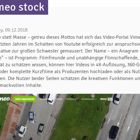
meo stock
y, 09.12.2018
e statt Masse – getreu dieses Mottos hat sich das Video-Portal Vim
etzten Jahren im Schatten von Youtube erfolgreich zur anspruchsv
native zur großen Schwester gemausert. Der Name – ein Anagram
e" – ist Programm: Filmfreunde und unabhängige Filmschaffende, 
tät zu schätzen wissen, können hier Videos in 4K-Auflösung, 360-G
 oder komplette Kurzfilme als Produzenten hochladen oder als Nut
en. Die Nutzer beider Seiten schätzen die kreativen Funktionen un
mackvollen Inhalte.