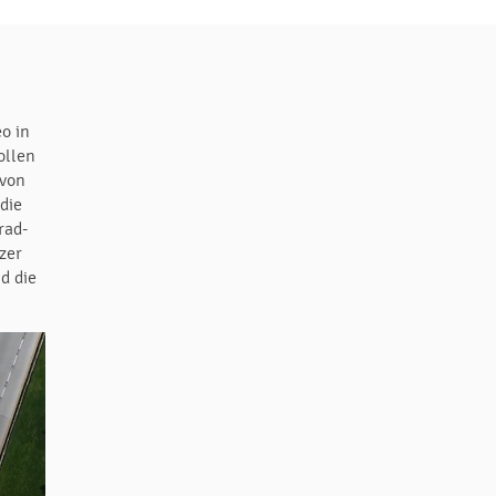
eo in
ollen
 von
die
rad-
zer
d die