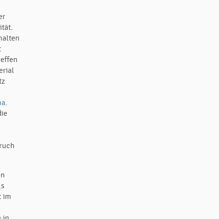
er
tät.
halten
t
reffen
erial
tz
ma
.
die
pruch
en
ls
t im
 in