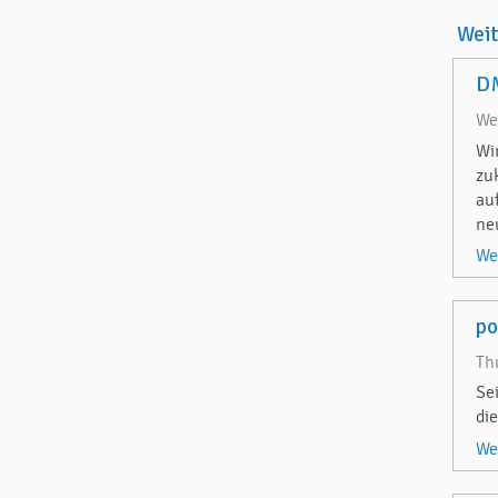
Wei
DM
We
Wi
zu
au
ne
We
p
Th
Se
di
We