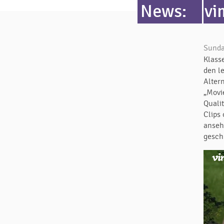
News:
vi
Sunda
Klass
den l
Alter
„Movi
Quali
Clips
anseh
gesch