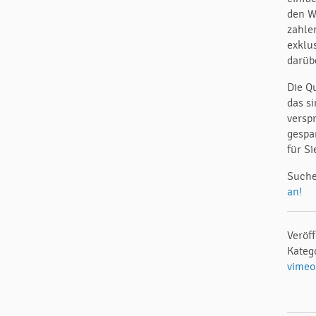
den W
zahle
exklu
darüb
Die Q
das s
versp
gespa
für Si
Suche
an!
Veröf
Kateg
vimeo