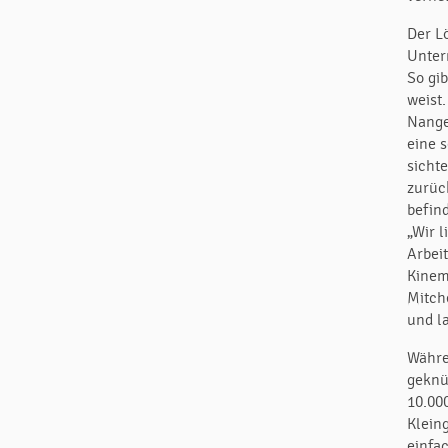
Der L
Unter
So gi
weist.
Nanger
eine 
sicht
zurüc
befin
„Wir 
Arbei
Kinem
Mitch
und la
Währe
geknü
10.00
Klein
einfa