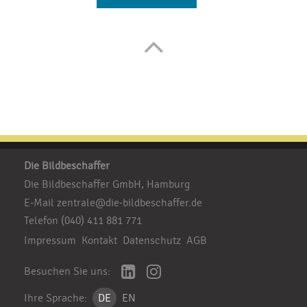
Die Bildbeschaffer
Die Bildbeschaffer GmbH, Hamburg
E-Mail
zentrale@die-bildbeschaffer.de
Telefon
(040) 411 881 771
Impressum
Kontakt
Datenschutz
AGB
Besuchen Sie uns:
Ihre Sprache:
DE
EN