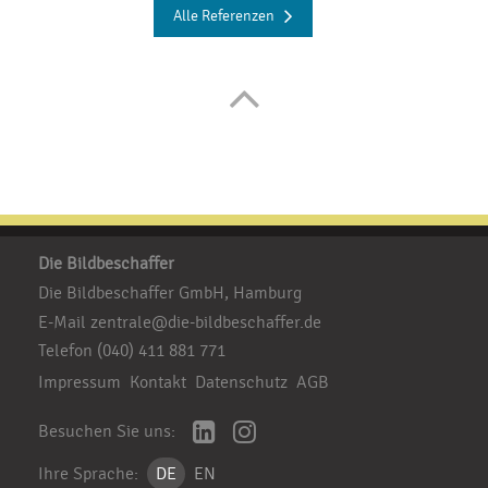
Alle Referenzen
Die Bildbeschaffer
Die Bildbeschaffer GmbH, Hamburg
E-Mail
zentrale@die-bildbeschaffer.de
Telefon
(040) 411 881 771
Impressum
Kontakt
Datenschutz
AGB
Besuchen Sie uns:
Ihre Sprache:
DE
EN