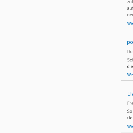
zu
au
ne
We
p
Do
Se
di
We
Li
Fr
So
ri
We