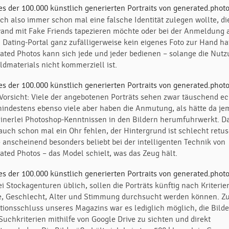
ich also immer schon mal eine falsche Identität zulegen wollte, di
and mit Fake Friends tapezieren möchte oder bei der Anmeldung 
 Dating-Portal ganz zufälligerweise kein eigenes Foto zur Hand ha
ated Photos kann sich jede und jeder bedienen – solange die Nut
ldmaterials nicht kommerziell ist.
Vorsicht: Viele der angebotenen Porträts sehen zwar täuschend ec
mindestens ebenso viele aber haben die Anmutung, als hätte da j
einerlei Photoshop-Kenntnissen in den Bildern herumfuhrwerkt. D
auch schon mal ein Ohr fehlen, der Hintergrund ist schlecht retus
– anscheinend besonders beliebt bei der intelligenten Technik von
ated Photos – das Model schielt, was das Zeug hält.
i Stockagenturen üblich, sollen die Porträts künftig nach Kriterie
e, Geschlecht, Alter und Stimmung durchsucht werden können. 
tionsschluss unseres Magazins war es lediglich möglich, die Bilde
Suchkriterien mithilfe von Google Drive zu sichten und direkt