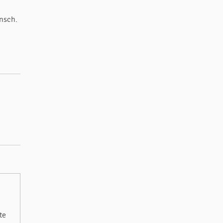
nsch.
te