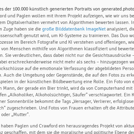
ord und Paglen wollen mit ihrem Projekt aufzeigen, wie wir uns be
em Digitalverhalten vermehrt von Algorithmen bewerten lassen. I
m Zuge haben sie die
große Bilddatenbank ImageNet
analysiert, di
issenschaft genutzt wird, um KI-Systeme zu trainieren. Das Duo wo
rozesse im Bereich Fotografie und KI verstehen und offenlegen, wi
r von Menschen mithilfe von Algorithmen klassifiziert und bewerte
n. Sie verdeutlichen, dass dabei nicht nur die Gesichtsausdrücke 
dabei erschreckenderweise nicht mehr als sechs – hinzugezogen w
ckschlüsse auf die emotionale Verfassung der abgebildeten Perso
n. Auch die Umgebung oder Gegenstände, die auf den Fotos zu er
 spielen in der künstlichen Bildbewertung eine Rolle. Ein Foto von
n Mann, der gerade ein Bier trinkt, wird da von Computerhand mit
ffen „Alkoholiker, Alkoholsüchtiger, Säufer" verschlagwortet. Ein 
ner Sonnenbrille bekommt die Tags „Versager, Verlierer, erfolglose
h" zugeschrieben. Und Fotos von Frauen erhalten oft die Attribut
 oder „Mutter".
 haben Paglen und Crawford ein herausragendes Projekt von aktue
nz geschaffen, mit dem sie die moralische und politische Ebene de