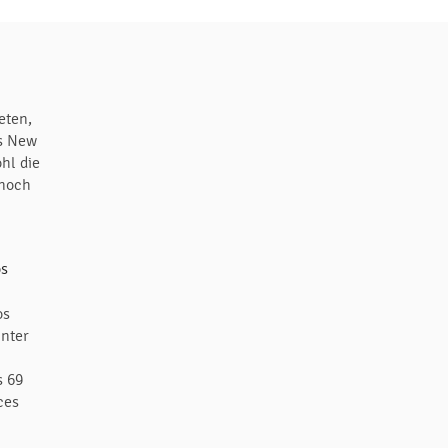
eten,
us New
hl die
nnoch
os
inter
s 69
ces