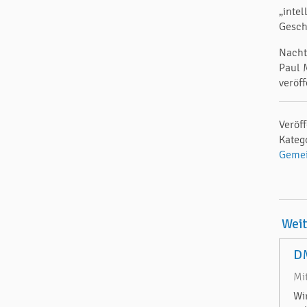
„inte
Gesch
Nacht
Paul 
veröf
Veröff
Kateg
Gemei
Wei
DM
Mi
Wi