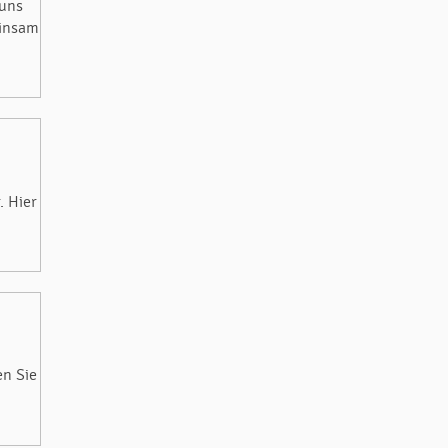
 uns
einsam
. Hier
en Sie