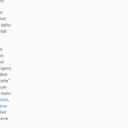
en.
mit
 dafür
ität
in
vor
ligenz
ndem
ette"
, um
t mehr
jekts
,
Now
Teil
lerie