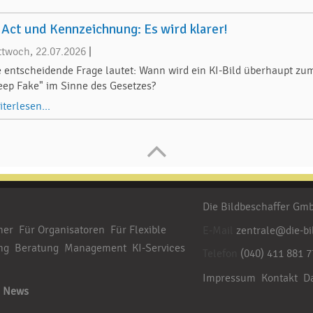
 Act und Kennzeichnung: Es wird klarer!
ttwoch, 22.07.2026
|
e entscheidende Frage lautet: Wann wird ein KI-Bild überhaupt zu
eep Fake" im Sinne des Gesetzes?
iterlesen...
Die Bildbeschaffer G
her
Für Organisatoren
Für Flexible
E-Mail
zentrale@die-bi
ng
Beratung
Management
KI-Services
Telefon
(040) 411 881 7
Impressum
Kontakt
D
News