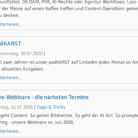
kunftsfest. Ob DAM, PIM, KI-Rechte oder Agentur-Workflows: Lass
f der Messe auf einen Kaffee treffen und Content Operations gem
u denken.
iterlesen...
odKARST
nnerstag, 30.07.2026
|
it zwei Jahren ist unser podKARST auf LinkedIn jeden Monat on Air
e aktuellen Ausgaben.
iterlesen...
ve-Webinare - die nächsten Termine
eitag, 24.07.2026
|
Tipps & Tricks
 geht Content. So gehen Bildrechte. So geht der AI Act. So prompt
chtig - unsere Webinare im Juli 2026.
iterlesen...