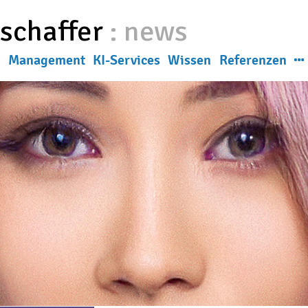
eschaffer
:
news
g
Management
KI-Services
Wissen
Referenzen
News
ns