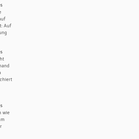
e
auf
t: Auf
zung
ht
emand
a
chiert
n wie
Zum
r