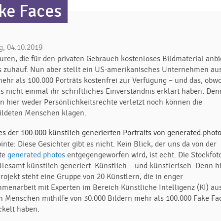
ke Faces
g, 04.10.2019
uren, die für den privaten Gebrauch kostenloses Bildmaterial anbi
es zuhauf. Nun aber stellt ein US-amerikanisches Unternehmen a
mehr als 100.000 Porträts kostenfrei zur Verfügung – und das, obwo
s nicht einmal ihr schriftliches Einverständnis erklärt haben. De
n hier weder Persönlichkeitsrechte verletzt noch können die
ildeten Menschen klagen.
inte: Diese Gesichter gibt es nicht. Kein Blick, der uns da von der
te
generated.photos
entgegengeworfen wird, ist echt. Die Stockfot
allesamt künstlich generiert. Künstlich – und künstlerisch. Denn h
rojekt steht eine Gruppe von 20 Künstlern, die in enger
menarbeit mit Experten im Bereich Künstliche Intelligenz (KI) au
n Menschen mithilfe von 30.000 Bildern mehr als 100.000 Fake Fa
ckelt haben.