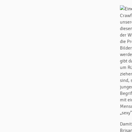
Crawf
unser
diese
der W
die P
Bilde
werde
gibt 
um Rü
ziehe
sind,
junge
Begri
mit ei
Mensc
„sexy"
Damit
Brisa