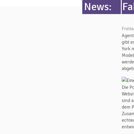
News:
Fa
Freita
Agent
gibt 
York 
Model
werde
abgeb
Die Po
Websi
sind 
dem P
Zusam
echte
entwi