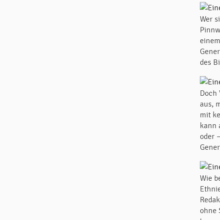
Wer s
Pinnw
einem
Gener
des Bi
Doch 
aus, 
mit k
kann 
oder 
Gener
Wie be
Ethni
Redak
ohne 