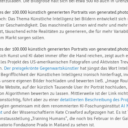
terzuladen. Die Bildgröße hält sich bei etwa 500 kb auch in Grenz
ch: Das Thema Künstliche Intelligenz bei Bildern entwickelt sich 
ter Geschwindigkeit. Das maschinelle Lernen wird mehr und mehr
t, täuschend echte Realitäten zu generieren, die für mehr Variabil
em Markt sorgen sollen.
sich Kunst und KI dabei immer öfter die Hand reichen, zeigt auch e
lles Projekt des US-amerikanischen Fotografen und Aktivisten Tre
n.
Der preisgekrönte Gegenwartskünstler
hat jüngst das Wort Intel
 Begrifflichkeit der Künstlichen Intelligenz ironisch hinterfragt, i
s unsere eigenen Bilder hochladen und bewerten ließ. „Image Roul
die Website, auf der kürzlich Tausende User ihr Porträt hochluden
von Algorithmen bewerten zu lassen. Mittlerweile ist der Link nich
ionstüchtig, führt aber zu einer
detaillierten Beschreibung des Pro
aglen gemeinsam mit dem renommierten KI-Foschungsinstitut
AI 
ut
und der Wissenschaftlerin Kate Crawford aufgezogen hat. Es ist 
unstausstellung „Training Humans", die noch bis Februar in der Ga
vatorio Fondazione Prada in Mailand zu sehen ist.