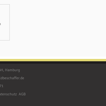
m
mbH, Hamburg
ldbeschaffer.de
71
atenschutz
AGB