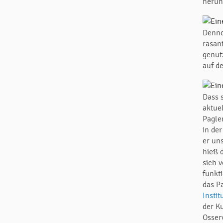
herun
Denno
rasan
genutz
auf d
Dass 
aktue
Pagle
in der
er un
hieß 
sich 
funkt
das P
Instit
der K
Osser