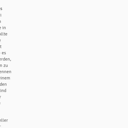
i
n
e in
llte
e
t
– es
erden,
n zu
kennen
 einem
 den
Kind
r
e
ller
r