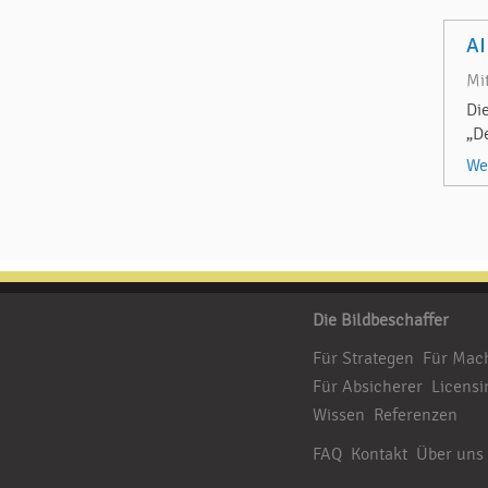
AI
Mi
Di
„D
We
Die Bildbeschaffer
Für Strategen
Für Mac
Für Absicherer
Licensi
Wissen
Referenzen
FAQ
Kontakt
Über uns