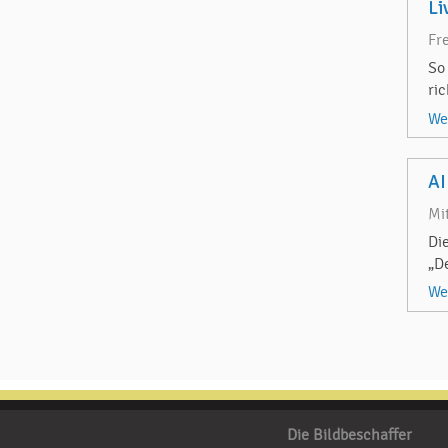
Li
Fr
So
ri
We
AI
Mi
Di
„D
We
Die Bildbeschaffer