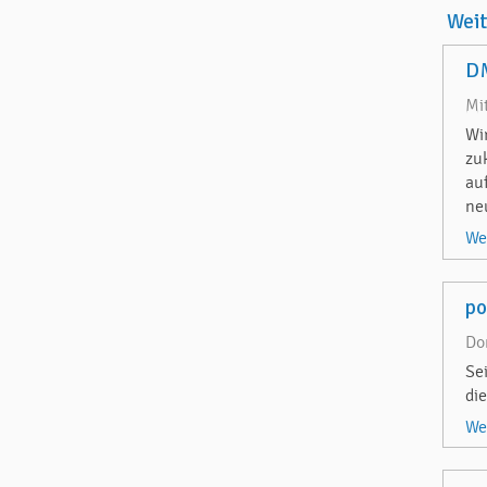
Wei
DM
Mi
Wi
zu
au
ne
We
p
Do
Se
di
We