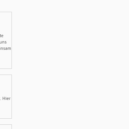
te
 uns
einsam
. Hier