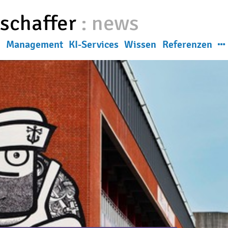
eschaffer
:
news
g
Management
KI-Services
Wissen
Referenzen
News
ns