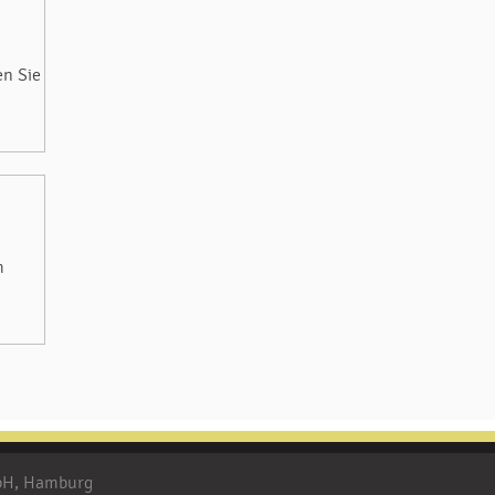
en Sie
m
mbH, Hamburg