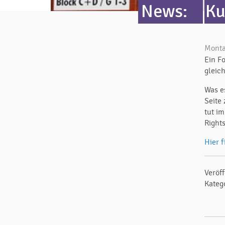
News:
Ku
Monta
Ein Fo
gleic
Was e
Seite
tut im
Right
Hier 
Veröf
Kateg