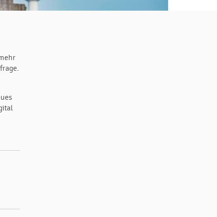
 mehr
frage.
eues
gital