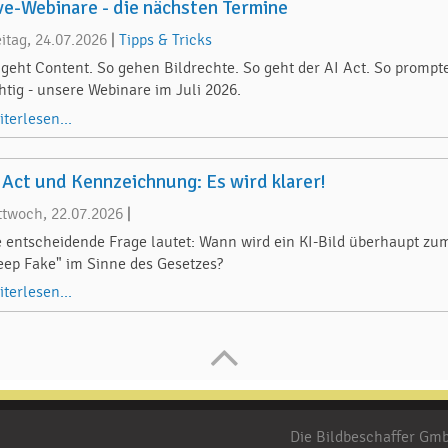
ve-Webinare - die nächsten Termine
eitag, 24.07.2026
|
Tipps & Tricks
 geht Content. So gehen Bildrechte. So geht der AI Act. So prompt
chtig - unsere Webinare im Juli 2026.
iterlesen...
 Act und Kennzeichnung: Es wird klarer!
ttwoch, 22.07.2026
|
e entscheidende Frage lautet: Wann wird ein KI-Bild überhaupt zu
eep Fake" im Sinne des Gesetzes?
iterlesen...
Die Bildbeschaffer G