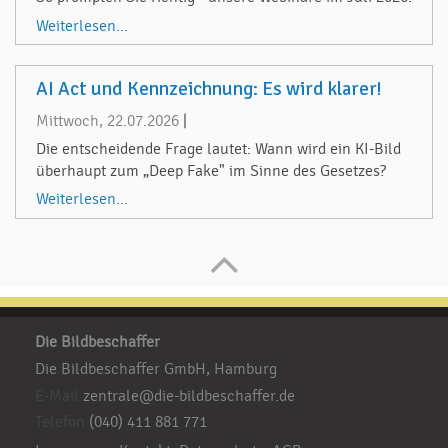
Weiterlesen...
AI Act und Kennzeichnung: Es wird klarer!
Mittwoch, 22.07.2026
|
Die entscheidende Frage lautet: Wann wird ein KI-Bild
überhaupt zum „Deep Fake" im Sinne des Gesetzes?
Weiterlesen...
Die Bildbeschaffer
Die Bildbeschaffer GmbH, Hamburg
E-Mail
zentrale@die-bildbeschaffer.de
Telefon
(040) 411 881 771