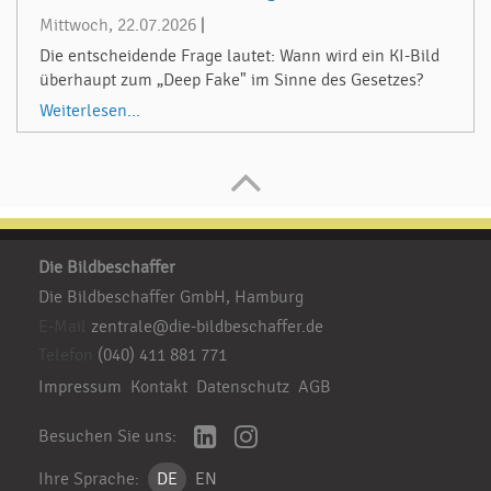
Mittwoch, 22.07.2026
|
Die entscheidende Frage lautet: Wann wird ein KI-Bild
überhaupt zum „Deep Fake" im Sinne des Gesetzes?
Weiterlesen...
Die Bildbeschaffer
Die Bildbeschaffer GmbH, Hamburg
E-Mail
zentrale@die-bildbeschaffer.de
Telefon
(040) 411 881 771
Impressum
Kontakt
Datenschutz
AGB
Besuchen Sie uns:
Ihre Sprache:
DE
EN