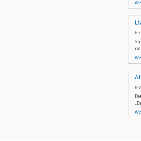
We
Li
Fr
So
ri
We
AI
Mi
Di
„D
We