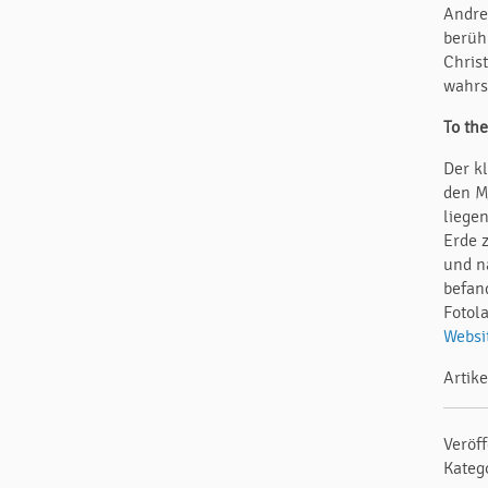
Andre
berüh
Chris
wahrs
To th
Der k
den M
liege
Erde 
und n
befan
Fotol
Websi
Artike
Veröf
Kateg