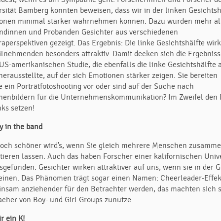
rsität Bamberg konnten beweisen, dass wir in der linken Gesichtsh
onen minimal stärker wahrnehmen können. Dazu wurden mehr al
ndinnen und Probanden Gesichter aus verschiedenen
aperspektiven gezeigt. Das Ergebnis: Die linke Gesichtshälfte wirk
eilnehmenden besonders attraktiv. Damit decken sich die Ergebnis
US-amerikanischen Studie, die ebenfalls die linke Gesichtshälfte a
herausstellte, auf der sich Emotionen stärker zeigen. Sie bereiten
e ein Porträtfotoshooting vor oder sind auf der Suche nach
nenbildern für die Unternehmenskommunikation? Im Zweifel den
nks setzen!
y in the band
och schöner wird’s, wenn Sie gleich mehrere Menschen zusamm
ätieren lassen. Auch das haben Forscher einer kalifornischen Unive
sgefunden: Gesichter wirken attraktiver auf uns, wenn sie in der 
einen. Das Phänomen trägt sogar einen Namen: Cheerleader-Effek
nsam anziehender für den Betrachter werden, das machten sich 
acher von Boy- und Girl Groups zunutze.
r ein K!