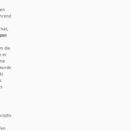
men
ährend
hat,
pon
lm die
e er
ine
 wurde
tz
s
ls
riptiv
fen