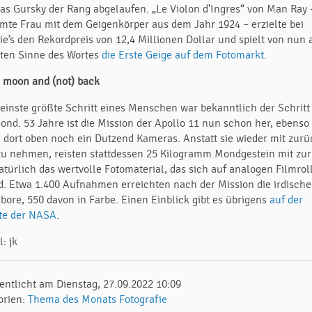
as Gursky der Rang abgelaufen. „Le Violon d'Ingres“ von Man Ray 
mte Frau mit dem Geigenkörper aus dem Jahr 1924 – erzielte bei
tie’s den Rekordpreis von 12,4 Millionen Dollar und spielt von nun 
ten Sinne des Wortes
die Erste Geige auf dem Fotomarkt
.
e moon and (not) back
leinste größte Schritt eines Menschen war bekanntlich der Schritt
ond. 53 Jahre ist die Mission der Apollo 11 nun schon her, ebenso
n dort oben noch ein Dutzend Kameras. Anstatt sie wieder mit zurü
zu nehmen, reisten stattdessen 25 Kilogramm Mondgestein mit zu
atürlich das wertvolle Fotomaterial, das sich auf analogen Filmrol
d. Etwa 1.400 Aufnahmen erreichten nach der Mission die irdisch
abore, 550 davon in Farbe. Einen Einblick gibt es übrigens
auf der
te der NASA
.
l: jk
fentlicht am Dienstag, 27.09.2022 10:09
orien:
Thema des Monats
Fotografie