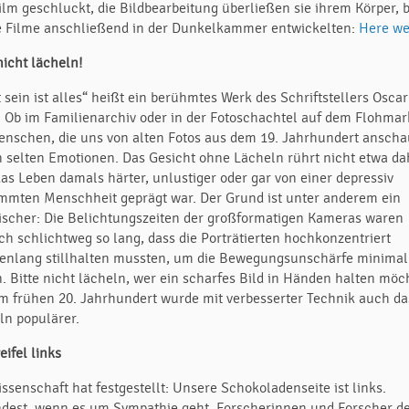
lm geschluckt, die Bildbearbeitung überließen sie ihrem Körper, 
ie Filme anschließend in der Dunkelkammer entwickelten:
Here we
nicht lächeln!
 sein ist alles“ heißt ein berühmtes Werk des Schriftstellers Oscar
. Ob im Familienarchiv oder in der Fotoschachtel auf dem Flohmar
enschen, die uns von alten Fotos aus dem 19. Jahrhundert anscha
n selten Emotionen. Das Gesicht ohne Lächeln rührt nicht etwa da
das Leben damals härter, unlustiger oder gar von einer depressiv
immten Menschheit geprägt war. Der Grund ist unter anderem ein
ischer: Die Belichtungszeiten der großformatigen Kameras waren
ch schlichtweg so lang, dass die Porträtierten hochkonzentriert
enlang stillhalten mussten, um die Bewegungsunschärfe minimal
n. Bitte nicht lächeln, wer ein scharfes Bild in Händen halten möc
m frühen 20. Jahrhundert wurde mit verbesserter Technik auch da
ln populärer.
ifel links
ssenschaft hat festgestellt: Unsere Schokoladenseite ist links.
dest, wenn es um Sympathie geht. Forscherinnen und Forscher d