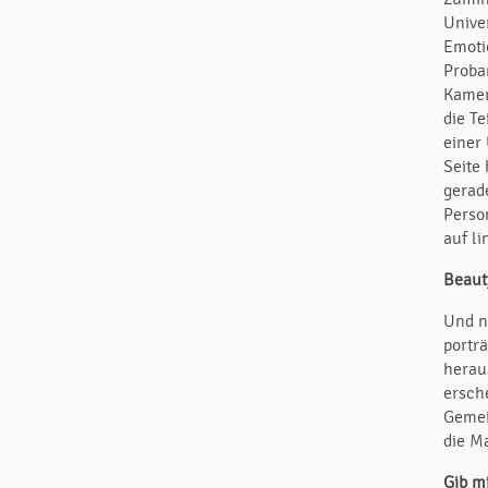
Unive
Emoti
Proba
Kamer
die T
einer 
Seite 
gerad
Perso
auf li
Beaut
Und n
portr
herau
ersch
Gemei
die M
Gib mi