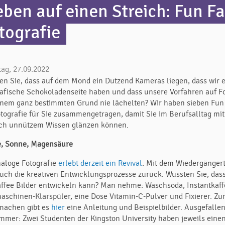
eben auf einen Streich: Fun Fa
tografie
tag, 27.09.2022
en Sie, dass auf dem Mond ein Dutzend Kameras liegen, dass wir 
rafische Schokoladenseite haben und dass unsere Vorfahren auf F
inem ganz bestimmten Grund nie lächelten? Wir haben sieben Fun
otografie für Sie zusammengetragen, damit Sie im Berufsalltag mit
ich unnützem Wissen glänzen können.
e, Sonne, Magensäure
naloge Fotografie
erlebt derzeit ein Revival
. Mit dem Wiedergänge
auch die kreativen Entwicklungsprozesse zurück. Wussten Sie, da
affee Bilder entwickeln kann? Man nehme: Waschsoda, Instantkaff
aschinen-Klarspüler, eine Dose Vitamin-C-Pulver und Fixierer. Z
achen gibt es
hier
eine Anleitung und Beispielbilder. Ausgefalle
immer: Zwei Studenten der Kingston University haben jeweils einen