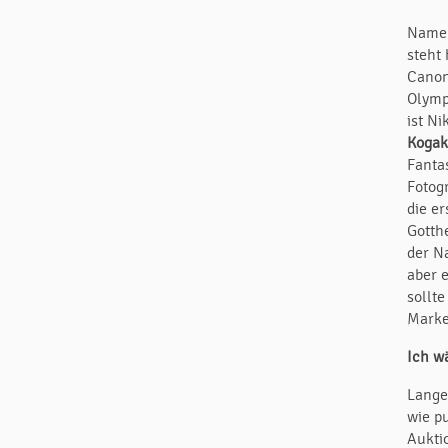
Namen
steht
Canon
Olymp
ist N
Kogak
Fanta
Fotog
die e
Gotth
der N
aber 
sollt
Marke
Ich w
Lange 
wie pu
Aukti