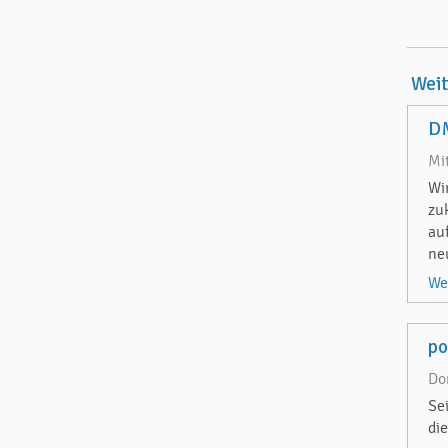
Wei
DM
Mi
Wi
zu
au
ne
We
p
Do
Se
di