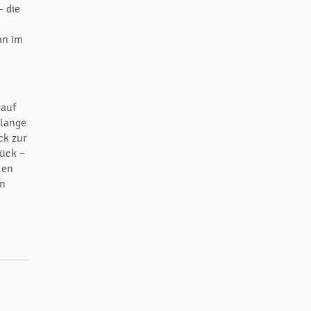
– die
an im
 auf
 lange
ck zur
rück –
len
en