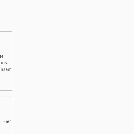
te
 uns
einsam
. Hier