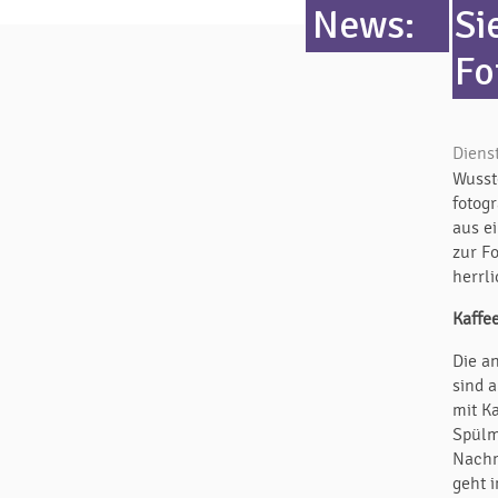
News:
Si
Fo
Diens
Wusst
fotog
aus e
zur F
herrl
Kaffe
Die a
sind 
mit K
Spülm
Nachm
geht 