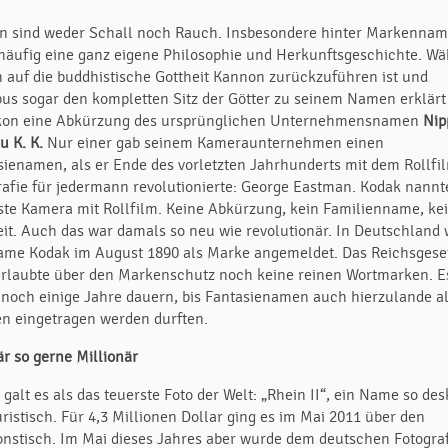
 sind weder Schall noch Rauch. Insbesondere hinter Markenna
 häufig eine ganz eigene Philosophie und Herkunftsgeschichte. W
 auf die buddhistische Gottheit Kannon zurückzuführen ist und
us sogar den kompletten Sitz der Götter zu seinem Namen erklärt 
ikon eine Abkürzung des ursprünglichen Unternehmensnamen
Nip
u K. K.
Nur einer gab seinem Kameraunternehmen einen
sienamen, als er Ende des vorletzten Jahrhunderts mit dem Rollfi
rafie für jedermann revolutionierte: George Eastman. Kodak nannt
rste Kamera mit Rollfilm. Keine Abkürzung, kein Familienname, ke
eit. Auch das war damals so neu wie revolutionär. In Deutschland
ame Kodak im August 1890 als Marke angemeldet. Das Reichsgese
erlaubte über den Markenschutz noch keine reinen Wortmarken. E
e noch einige Jahre dauern, bis Fantasienamen auch hierzulande a
n eingetragen werden durften.
är so gerne Millionär
galt es als das teuerste Foto der Welt: „Rhein II“, ein Name so desk
ristisch. Für 4,3 Millionen Dollar ging es im Mai 2011 über den
onstisch. Im Mai dieses Jahres aber wurde dem deutschen Fotogra