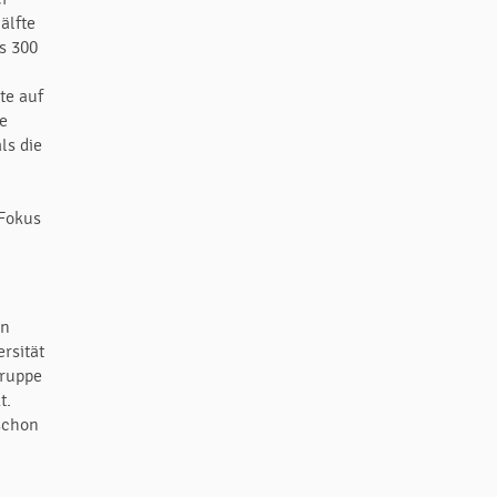
älfte
s 300
te auf
se
ls die
 Fokus
en
rsität
Gruppe
t.
schon