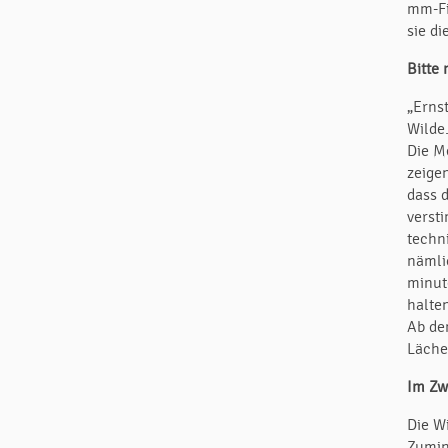
mm-Fi
sie d
Bitte 
„Ernst
Wilde
Die M
zeige
dass 
verst
techn
nämli
minut
halte
Ab de
Läche
Im Zwe
Die Wi
Zumin