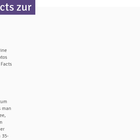
cts zur
eine
otos
 Facts
rtum
ss man
ee,
um
ner
 35-