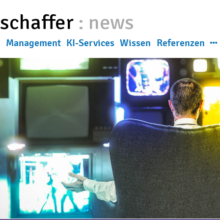
eschaffer
:
news
g
Management
KI-Services
Wissen
Referenzen
News
ns