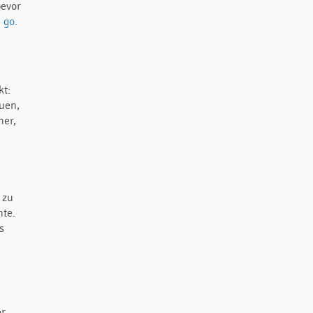
bevor
 go
.
kt:
uen,
her,
 zu
hte.
s
er