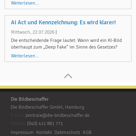
Weiterlesen...
AI Act und Kennzeichnung: Es wird klarer!
Mittwoch, 22.07.2026
|
Die entscheidende Frage lautet: Wann wird ein KI-Bild
überhaupt zum „Deep Fake" im Sinne des Gesetzes?
Weiterlesen...
Die Bildbeschaffer
Die Bildbeschaffer GmbH, Hamburg
E-Mail
zentrale@die-bildbeschaffer.de
Telefon
(040) 411 881 771
Impressum
Kontakt
Datenschutz
AGB