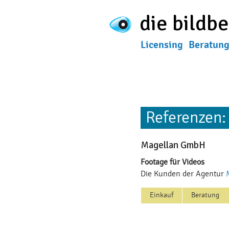
die bildb
Licensing
Beratun
FAQ
Kontakt
Über u
Referenzen: 
Magellan GmbH
Footage für Videos
Die Kunden der Agentur
Einkauf
Beratung