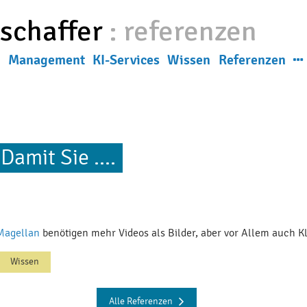
eschaffer
:
referenzen
g
Management
KI-Services
Wissen
Referenzen
News
ns
Damit Sie ....
Magellan
benötigen mehr Videos als Bilder, aber vor Allem auch Kla
Wissen
Alle Referenzen