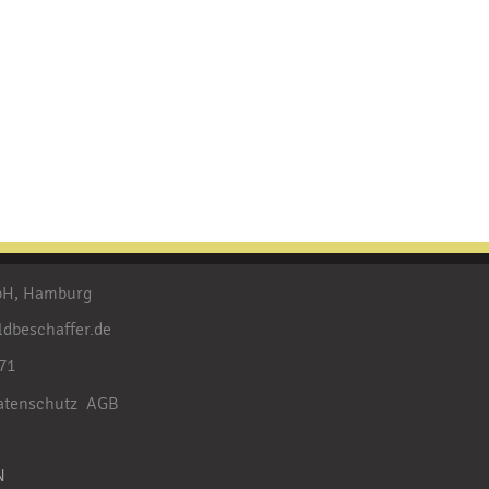
mbH, Hamburg
ldbeschaffer.de
71
atenschutz
AGB
N