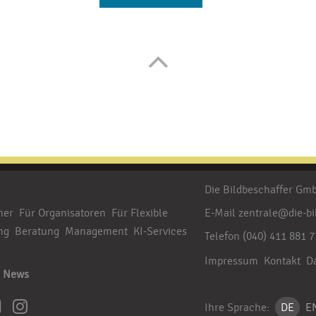
Die Bildbeschaffer G
her
Für Organisatoren
Für Flexible
E-Mail
zentrale@die-bi
ng
Beratung
Management
KI-Services
Telefon
(040) 411 881 7
Impressum
Kontakt
D
News
Ihre Sprache:
DE
E