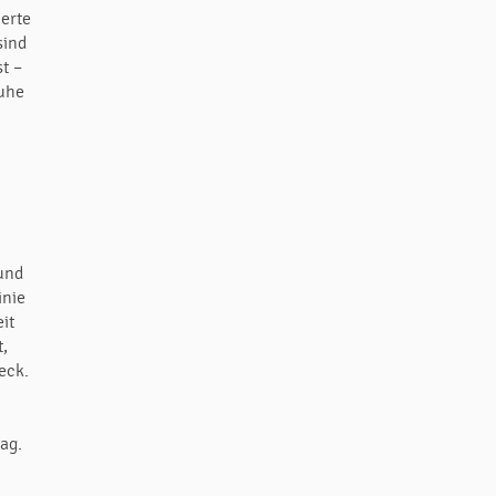
ierte
sind
st –
Ruhe
 und
inie
it
t,
eck.
ag.