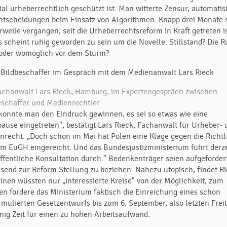
ial urheberrechtlich geschützt ist. Man witterte Zensur, automatis
ntscheidungen beim Einsatz von Algorithmen. Knapp drei Monate 
rweile vergangen, seit die Urheberrechtsreform in Kraft getreten i
s scheint ruhig geworden zu sein um die Novelle. Stillstand? Die 
oder womöglich vor dem Sturm?
achanwalt Lars Rieck, Hamburg, im Expertengespräch zwischen
eschaffer und Medienrechtler
 konnte man den Eindruck gewinnen, es sei so etwas wie eine
ause eingetreten", bestätigt Lars Rieck, Fachanwalt für Urheber-
nrecht. „Doch schon im Mai hat Polen eine Klage gegen die Richtl
em EuGH eingereicht. Und das Bundesjustizministerium führt derze
öffentliche Konsultation durch." Bedenkenträger seien aufgeforder
send zur Reform Stellung zu beziehen. Nahezu utopisch, findet Ri
inen wüssten nur „interessierte Kreise" von der Möglichkeit, zum
en fordere das Ministerium faktisch die Einreichung eines schon
rmulierten Gesetzentwurfs bis zum 6. September, also letzten Freit
nig Zeit für einen zu hohen Arbeitsaufwand.