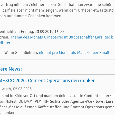
zvertrag mit dem Zeichner geben. Sonst hat man zwar eine schöne
, darf sie aber nicht mehr zeigen, wenn dem Urheber etwas zustö
rben auf dumme Gedanken kommen.
entlicht am Freitag, 13.09.2019 13:09
orien:
Thema des Monats
Urheberrecht
Bildbeschaffer
Lars Rieck
dfilter
Wenn Sie möchten,
einmal pro Monat als Magazin per Email.
tere News:
EXCO 2026: Content Operations neu denken!
ttwoch, 05.08.2026
|
r sind in Köln vor Ort und machen deine visuelle Content-Lieferket
kunftsfest. Ob DAM, PIM, KI-Rechte oder Agentur-Workflows: Lass
f der Messe auf einen Kaffee treffen und Content Operations gem
u denken.