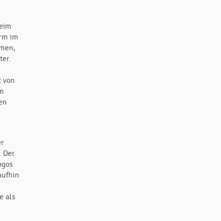
beim
orm im
mmen,
ter.
t von
im
sen
er
. Der
ogos
aufhin
e als