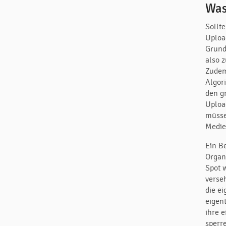
Was
Sollt
Uploa
Grund
also 
Zudem
Algor
den g
Uploa
müssen
Medie
Ein Be
Organ
Spot 
verse
die e
eigen
ihre 
sperr