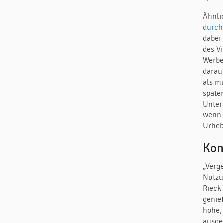
Ähnli
durch
dabei
des V
Werbe
darau
als m
später
Unter
wenn 
Urheb
Kon
„Verg
Nutzu
Rieck
genie
hohe,
ausge