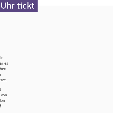
Uhr tickt
ie
ar es
ehen
n
etze.
t
 von
 den
f