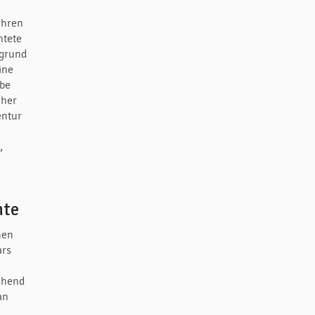
ahren
htete
rgrund
ine
ube
cher
entur
,
hte
hen
ars
chend
an