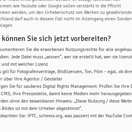
ormen wie Youtube oder Google sollen verstärkt in die Pflicht
men werden, um den Urheberschutz von Werken zu gewährleiste
chland darf auch in diesem Fall nicht im Alleingang einen Sonde
hlagen.
 können Sie sich jetzt vorbereiten?
kumentieren Sie die erworbenen Nutzungsrechte für alle angekau
ien: Jede Datei muss „wissen", wer sie erstellt hat, wer sie lizenzi
t und mit welcher Lizenz
 gilt für Fotografenverträge, Bildlizenzen, Ton, Film – egal, ob dir
r über Ihre Agentur / Gestalter
rgen Sie für sauberes Digital Rights Management: Prüfen Sie Ihre
r CMS, Ihre Pressestelle, damit keine Medien mehr herausgegeben
rden ohne den beweisbaren Hinweis: „Diese Nutzung / diese Weit
s Bildes ist mit dem Urheber abgestimmt".
obachten Sie: IPTC, schema.org, was passiert mit der YouTube Con
?