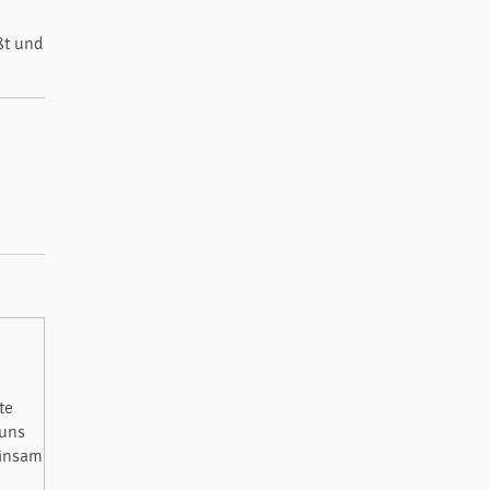
ßt und
te
 uns
einsam