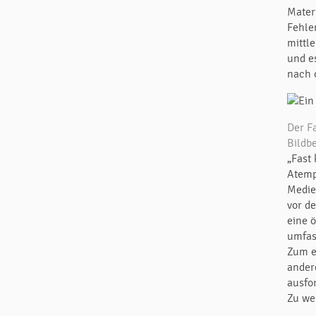
Mater
Fehle
mittle
und e
nach 
Der F
Bildb
„Fast
Atemp
Medie
vor d
eine 
umfas
Zum e
ander
ausfo
Zu we