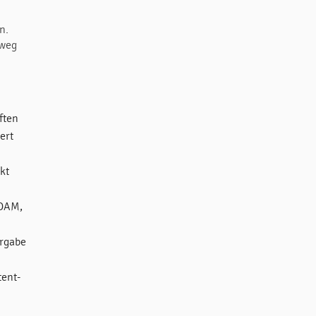
n.
rweg
ften
ert
ekt
 DAM,
ergabe
tent-