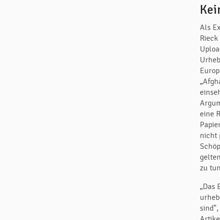
Kei
Als E
Rieck
Uploa
Urheb
Europ
„Afgh
einse
Argum
eine 
Papie
nicht
Schöp
gelte
zu tu
„Das E
urheb
sind"
Artik