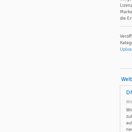
Lizen
Marke
die E
Veröff
Kateg
Uploa
Wei
DM
Mi
Wi
zu
au
ne