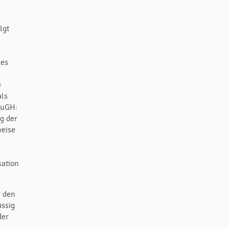
lgt
des
e
als
EuGH:
g der
weise
kation
r den
ässig
der