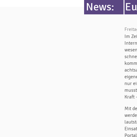
News:
Eu
Freita
Im Ze
Inter
wesen
schne
kommu
achts
eigen
nur e
musst
Kraft 
Mit de
werde
lautst
Einsa
Porta