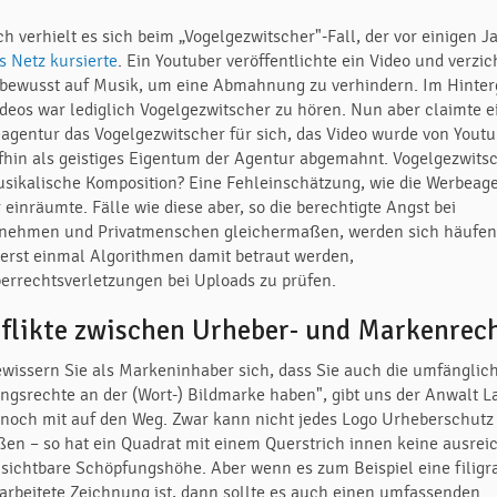
ch verhielt es sich beim „Vogelgezwitscher"-Fall, der vor einigen J
s Netz kursierte
. Ein Youtuber veröffentlichte ein Video und verzic
 bewusst auf Musik, um eine Abmahnung zu verhindern. Im Hinte
ideos war lediglich Vogelgezwitscher zu hören. Nun aber claimte e
agentur das Vogelgezwitscher für sich, das Video wurde von Yout
fhin als geistiges Eigentum der Agentur abgemahnt. Vogelgezwits
usikalische Komposition? Eine Fehleinschätzung, wie die Werbeag
 einräumte. Fälle wie diese aber, so die berechtigte Angst bei
nehmen und Privatmenschen gleichermaßen, werden sich häufen
erst einmal Algorithmen damit betraut werden,
errechtsverletzungen bei Uploads zu prüfen.
flikte zwischen Urheber- und Markenrec
ewissern Sie als Markeninhaber sich, dass Sie auch die umfänglic
ngsrechte an der (Wort-) Bildmarke haben", gibt uns der Anwalt L
 noch mit auf den Weg. Zwar kann nicht jedes Logo Urheberschutz
ßen – so hat ein Quadrat mit einem Querstrich innen keine ausrei
 sichtbare Schöpfungshöhe. Aber wenn es zum Beispiel eine filigr
arbeitete Zeichnung ist, dann sollte es auch einen umfassenden