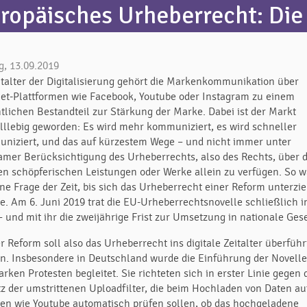
ropäisches Urheberrecht: Die 
g, 13.09.2019
italter der Digitalisierung gehört die Markenkommunikation über
net-Plattformen wie Facebook, Youtube oder Instagram zu einem
tlichen Bestandteil zur Stärkung der Marke. Dabei ist der Markt
lllebig geworden: Es wird mehr kommuniziert, es wird schneller
niziert, und das auf kürzestem Wege – und nicht immer unter
amer Berücksichtigung des Urheberrechts, also des Rechts, über d
en schöpferischen Leistungen oder Werke allein zu verfügen. So w
ine Frage der Zeit, bis sich das Urheberrecht einer Reform unterzi
e. Am 6. Juni 2019 trat die EU-Urheberrechtsnovelle schließlich i
– und mit ihr die zweijährige Frist zur Umsetzung in nationale Ges
r Reform soll also das Urheberrecht ins digitale Zeitalter überführ
n. Insbesondere in Deutschland wurde die Einführung der Novelle
arken Protesten begleitet. Sie richteten sich in erster Linie gegen
tz der umstrittenen Uploadfilter, die beim Hochladen von Daten au
len wie Youtube automatisch prüfen sollen, ob das hochgeladene