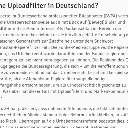
ne Uploadfilter in Deutschland?
xperte im Bundesverband professioneller Bildanbieter (BVPA) verfo
 die Urheberrechtsnovelle auch mit Blick auf (Bewegt)Bilder und
dfilter mit großem Interesse. Als Paukenschlag im Bereich der
errechtsreform bezeichnet er die kürzlich gefällte Entscheidung 
äischen Gerichtshofs zur Zitatfreiheit unter dem Stichwort
anistan-Papiere". Der Fall: Die Funke-Mediengruppe wollte Papier
hen, das Urheberrecht wurde daraufhin von der Bundesregierung 
ent genutzt, sie nicht herausgeben zu können. Die Reaktion des 
Rüge gegen die Bundesregierung, die sich – um die Veröffentlichun
re zu vermeiden – blind auf das Urheberrecht berief und beispiels
 prüfte, ob die Afghanistan-Papiere überhaupt die nötige
fungshöhe erreicht haben, um als urheberrechtlich geschützt zu
n. Was aber hat dieser Fall mit Uploadfiltern und Markenkommuni
n?
uGH hat präzisiert, dass nationale Alleingänge, die faktisch hinte
errechtlichen Mindeststandards der Reform zurückbleiben, unzul
, so Rieck. Übertragen auf die Urheberrechtsreform bedeutet dies, 
el 17 muss ernst genommen werden. Er besagt: Betreiber von