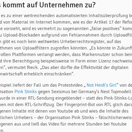
 kommt auf Unternehmen zu?
e es zu einer weitreichenden automatisierten Inhaltsüberprüfung 
d von Material im Internet kommen, wie es der Artikel 17 der Ref
e vorsieht, wird es vermehrt zu sogenannten „false positives" ko
zu Upload-Blockaden aufgrund von Fehlannahmen durch Uploadfil
 gibt es noch kein weltweites Urheberrechtsregister, auf das
ithmen von Uploadfiltern zugreifen könnten. „Es könnte in Zukunf
roßen Plattformen verlangt werden, dass Markennutzer schon be
d ihre Berechtigung beispielsweise in Form einer Lizenz nachwei
", vermutet Rieck. „Das aber dürfte die Effektivität der digitalen
nwirtschaft erheblich einschränken".
ispiel liefert der Fall um das Protestvideo „
Not Heidi's Girl
" von d
isation
Pink Stinks
gegen Sexismus bei Germany's Nest Topmodell
wurde in einer RTL-Sendung eingeblendet – statt des Pink-Stinks-L
hen mit dem RTL-Schriftzug. Der Fingerprint-Bot von RTL glich dar
igenen Inhalte mit denen von Youtube ab und wies die Inhalte des
tlichen Urhebers – der Organisation Pink Stinks – fälschlicherweis
eigenen aus und ließ das Video für mehrere Stunden bei Youtube
en.