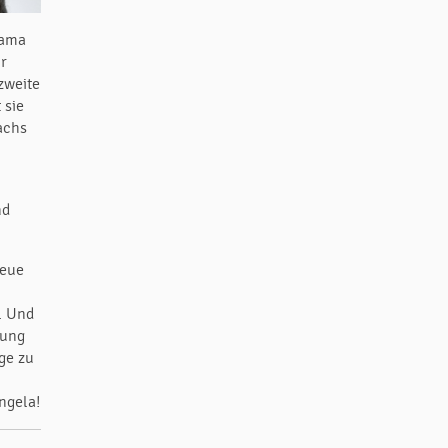
Mama
hr
zweite
 sie
achs
nd
neue
. Und
lung
nge zu
ngela!