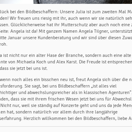
lück bei den Bildbeschaffern: Unsere Julia ist zum zweiten Mal 
den! Wir freuen uns riesig mit ihr, auch wenn wir sie natürlich se
ssen. Glücklicherweise hat ihr Mutterschutz aber auch noch eine 
Seite: Angela ist da! Mit ganzem Namen Angela Tilgner, unterstützt
Mitte Januar unsere Kundenberatung und wir sind über diesen Zuw
roh.
a ist nicht nur ein alter Hase der Branche, sondern auch eine alte
nte von Michaela Koch und Alex Karst. Die Freude ist entspreche
dass sie jetzt bei uns ist.
wenn noch alles ein bisschen neu ist, freut Angela sich über die 
forderung. Sie sagt, bei uns Bildbeschaffern „ist alles viel
chichtiger und abwechslungsreicher als in klassischen Agenturen"
inden, dass sie mit ihrem frischen Wesen jetzt bei uns für Abwechs
. Nicht nur, weil sie ständig auf Konzerte geht und uns da jede Me
len hat, sondern natürlich vor allem durch ihre langjährige
serfahrung. Herzlich willkommen bei den Bildbeschaffern, liebe A