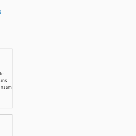
g
te
 uns
einsam