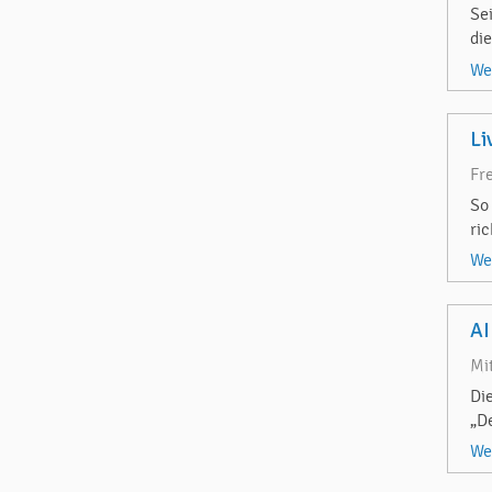
Se
di
We
Li
Fr
So
ri
We
AI
Mi
Di
„D
We