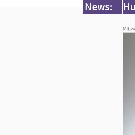
News:
Hu
Mittw