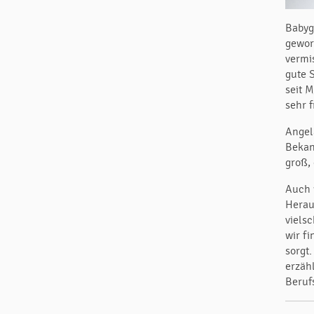
Babyg
gewor
vermi
gute 
seit 
sehr f
Angel
Bekan
groß, 
Auch 
Heraus
viels
wir f
sorgt
erzäh
Beruf