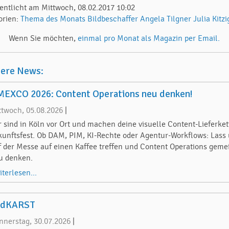
fentlicht am Mittwoch, 08.02.2017 10:02
orien:
Thema des Monats
Bildbeschaffer
Angela Tilgner
Julia Kitzi
Wenn Sie möchten,
einmal pro Monat als Magazin per Email.
tere News:
EXCO 2026: Content Operations neu denken!
ttwoch, 05.08.2026
|
r sind in Köln vor Ort und machen deine visuelle Content-Lieferket
kunftsfest. Ob DAM, PIM, KI-Rechte oder Agentur-Workflows: Lass
f der Messe auf einen Kaffee treffen und Content Operations gem
u denken.
iterlesen...
odKARST
nnerstag, 30.07.2026
|