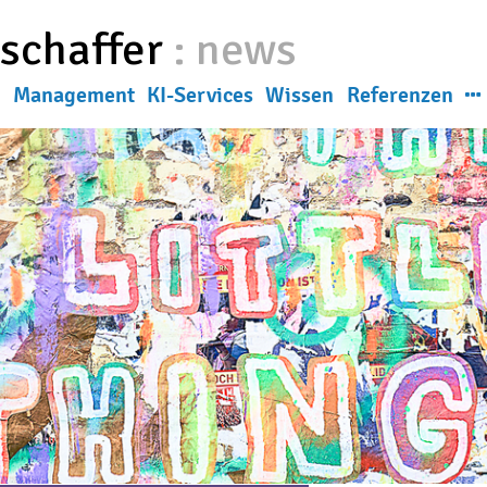
eschaffer
:
news
g
Management
KI-Services
Wissen
Referenzen
News
ns