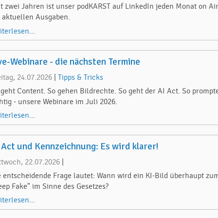
it zwei Jahren ist unser podKARST auf LinkedIn jeden Monat on Air
e aktuellen Ausgaben.
iterlesen...
ve-Webinare - die nächsten Termine
eitag, 24.07.2026
|
Tipps & Tricks
 geht Content. So gehen Bildrechte. So geht der AI Act. So prompt
chtig - unsere Webinare im Juli 2026.
iterlesen...
 Act und Kennzeichnung: Es wird klarer!
ttwoch, 22.07.2026
|
e entscheidende Frage lautet: Wann wird ein KI-Bild überhaupt zu
eep Fake" im Sinne des Gesetzes?
iterlesen...