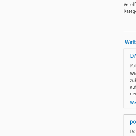
Veröf
Kateg
Wei
DM
Mi
Wi
zu
au
ne
We
p
Do