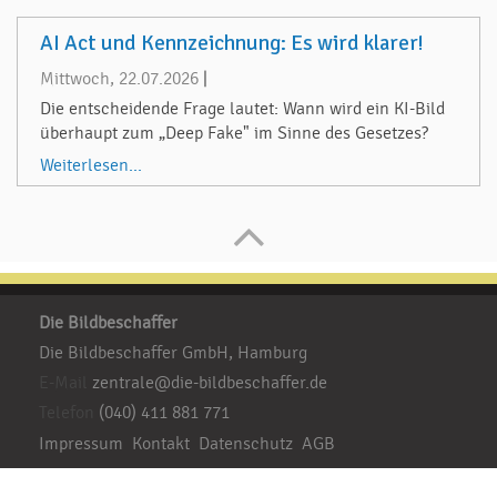
AI Act und Kennzeichnung: Es wird klarer!
Mittwoch, 22.07.2026
|
Die entscheidende Frage lautet: Wann wird ein KI-Bild
überhaupt zum „Deep Fake" im Sinne des Gesetzes?
Weiterlesen...
Die Bildbeschaffer
Die Bildbeschaffer GmbH, Hamburg
E-Mail
zentrale@die-bildbeschaffer.de
Telefon
(040) 411 881 771
Impressum
Kontakt
Datenschutz
AGB
Besuchen Sie uns: