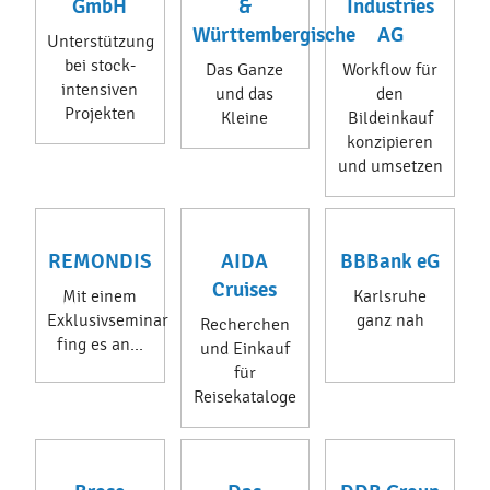
GmbH
&
Industries
Württembergische
AG
Unterstützung
bei stock-
Das Ganze
Workflow für
intensiven
und das
den
Projekten
Kleine
Bildeinkauf
konzipieren
und umsetzen
REMONDIS
AIDA
BBBank eG
Cruises
Mit einem
Karlsruhe
Exklusivseminar
ganz nah
Recherchen
fing es an...
und Einkauf
für
Reisekataloge