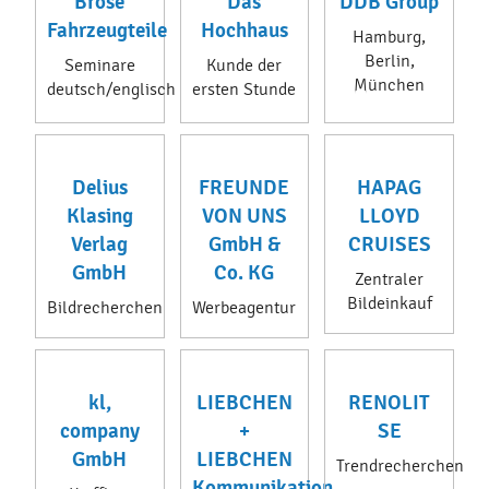
Brose
Das
DDB Group
Fahrzeugteile
Hochhaus
Hamburg,
Berlin,
Seminare
Kunde der
München
deutsch/englisch
ersten Stunde
Delius
FREUNDE
HAPAG
Klasing
VON UNS
LLOYD
Verlag
GmbH &
CRUISES
GmbH
Co. KG
Zentraler
Bildeinkauf
Bildrecherchen
Werbeagentur
kl,
LIEBCHEN
RENOLIT
company
+
SE
GmbH
LIEBCHEN
Trendrecherchen
Kommunikation