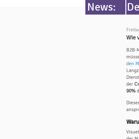
News:
De
Freita
Wie 
B2B-M
müss
den M
Langz
Diens
der
Co
90%
d
Diese
anspr
Waru
Visue
der M