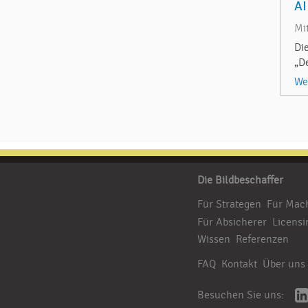
AI
Mi
Di
„D
We
Die Bildbeschaffer
Für Strategen
Für Mac
Für Absicherer
Licensi
Wissen
Referenzen
FAQ
Kontakt
Über uns
Besuchen Sie uns: