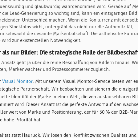
auenswürdig und glaubwürdig wahrgenommen wird. Gerade auf Me
r die Lead-Generierung so wichtig sind, kann ein einzigartiges Bild
heidenden Unterschied machen. Wenn die Konkurrenz mit densel
gen Stockfotos wirbt, untergräbt das nicht nur die Authentizität,
rn schwächt die gesamte Markenbotschaft. Die ästhetische Führu
 wird zur existenziellen Notwendigkeit.
 als nur Bilder: Die strategische Rolle der Bildbeschaf
 Ansatz geht ja über die reine Beschaffung von Bildern hinaus. Wi
ten, Markenwächter und Prozessoptimierer zugleich.
r
Visual Monitor
: Mit unserem Visual Monitor-Service bieten wir e
ategische Partnerschaft. Wir beobachten und sichern die einzigart
uelle Identität der Marke in einer Welt, die von austauschbaren Bi
miniert wird. Dieser Ansatz ist die perfekte Antwort auf den wach
ellenwert von Marke und Positionierung, der für 50 % der B2B-Mar
e hohe Priorität hat.
lität statt Hauruck: Wir lösen den Konflikt zwischen Qualität und