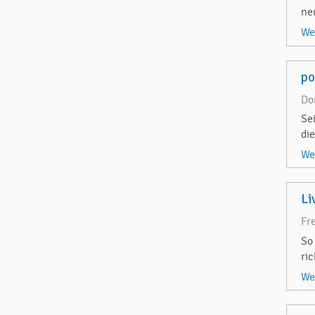
ne
We
p
Do
Se
di
We
Li
Fr
So
ri
We