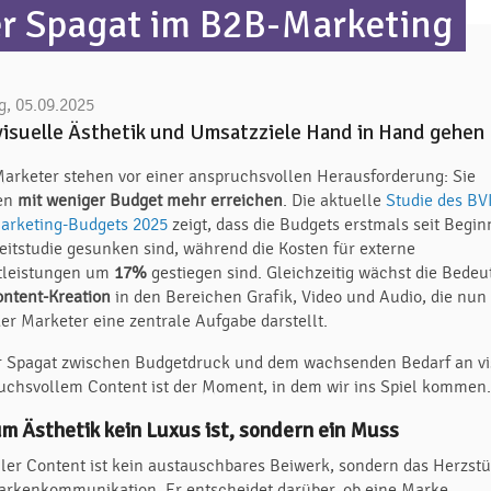
r Spagat im B2B-Marketing
g, 05.09.2025
visuelle Ästhetik und Umsatzziele Hand in Hand gehen
arketer stehen vor einer anspruchsvollen Herausforderung: Sie
en
mit weniger Budget mehr erreichen
. Die aktuelle
Studie des BV
arketing-Budgets 2025
zeigt, dass die Budgets erstmals seit Begin
eitstudie gesunken sind, während die Kosten für externe
tleistungen um
17%
gestiegen sind. Gleichzeitig wächst die Bede
ntent-Kreation
in den Bereichen Grafik, Video und Audio, die nun 
er Marketer eine zentrale Aufgabe darstellt.
r Spagat zwischen Budgetdruck und dem wachsenden Bedarf an vi
uchsvollem Content ist der Moment, in dem wir ins Spiel kommen
m Ästhetik kein Luxus ist, sondern ein Muss
ller Content ist kein austauschbares Beiwerk, sondern das Herzst
arkenkommunikation. Er entscheidet darüber, ob eine Marke