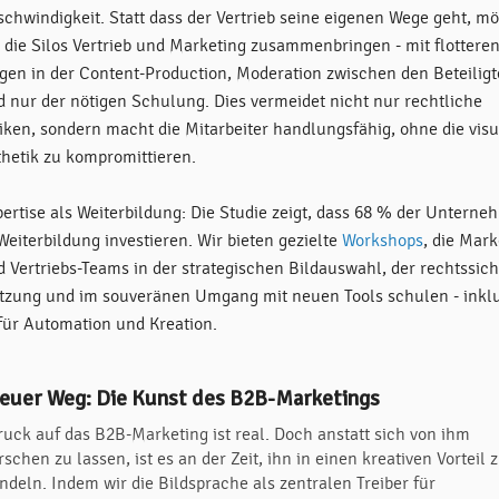
schwindigkeit. Statt dass der Vertrieb seine eigenen Wege geht, m
r die Silos Vertrieb und Marketing zusammenbringen - mit flottere
gen in der Content-Production, Moderation zwischen den Beteilig
d nur der nötigen Schulung. Dies vermeidet nicht nur rechtliche
iken, sondern macht die Mitarbeiter handlungsfähig, ohne die visu
thetik zu kompromittieren.
pertise als Weiterbildung: Die Studie zeigt, dass 68 % der Untern
Weiterbildung investieren. Wir bieten gezielte
Workshops
, die Mark
d Vertriebs-Teams in der strategischen Bildauswahl, der rechtssic
tzung und im souveränen Umgang mit neuen Tools schulen - inkl
 für Automation und Kreation.
neuer Weg: Die Kunst des B2B-Marketings
ruck auf das B2B-Marketing ist real. Doch anstatt sich von ihm
schen zu lassen, ist es an der Zeit, ihn in einen kreativen Vorteil 
ndeln. Indem wir die Bildsprache als zentralen Treiber für