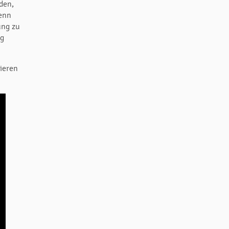
den,
Denn
ung zu
lg
ieren