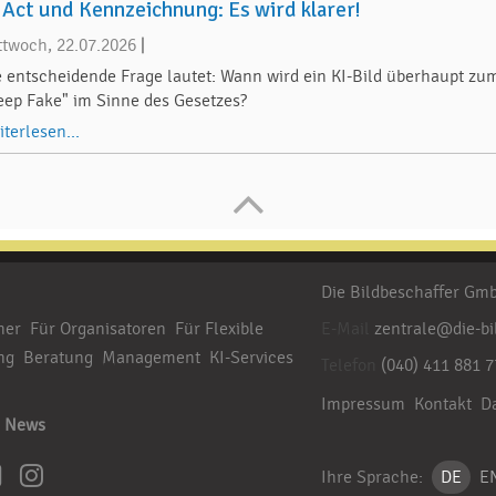
 Act und Kennzeichnung: Es wird klarer!
ttwoch, 22.07.2026
|
e entscheidende Frage lautet: Wann wird ein KI-Bild überhaupt zu
eep Fake" im Sinne des Gesetzes?
iterlesen...
Die Bildbeschaffer G
her
Für Organisatoren
Für Flexible
E-Mail
zentrale@die-bi
ng
Beratung
Management
KI-Services
Telefon
(040) 411 881 7
Impressum
Kontakt
D
News
Ihre Sprache:
DE
E