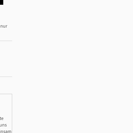
 nur
te
 uns
einsam