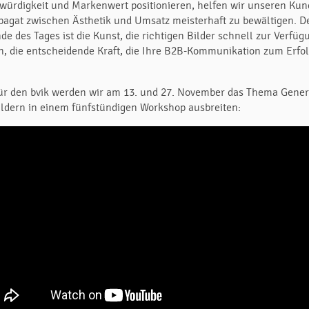
würdigkeit und Markenwert positionieren, helfen wir unseren Kun
pagat zwischen Ästhetik und Umsatz meisterhaft zu bewältigen. 
e des Tages ist die Kunst, die richtigen Bilder schnell zur Verfüg
en, die entscheidende Kraft, die Ihre B2B-Kommunikation zum Erfo
ür den bvik werden wir am 13. und 27. November das Thema Gener
ildern in einem fünfstündigen Workshop ausbreiten: