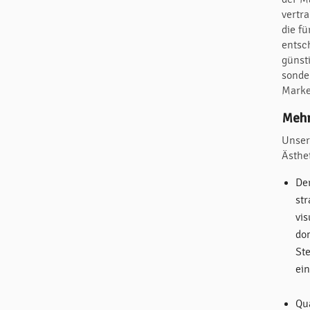
vertr
die fü
entsc
günsti
sonde
Marke
Mehr
Unser
Ästhe
De
str
vis
do
St
ein
Qua