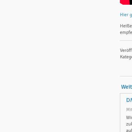
Hier 
Heißer
empfe
Veröff
Kateg
Wei
DM
Mi
Wi
zu
au