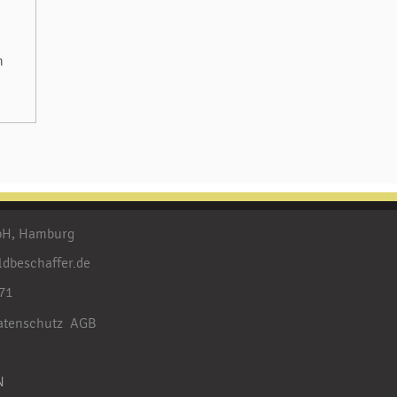
m
mbH, Hamburg
ldbeschaffer.de
71
atenschutz
AGB
N