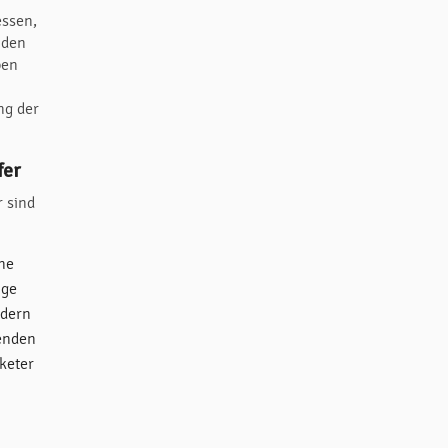
ssen,
 den
ben
ng der
fer
r sind
ine
ige
ldern
senden
keter