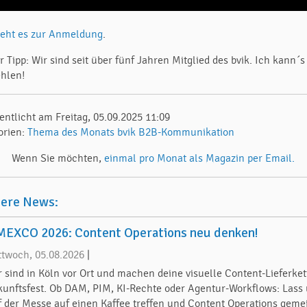
geht es zur Anmeldung
.
 Tipp: Wir sind seit über fünf Jahren Mitglied des bvik. Ich kann´s
hlen!
entlicht am Freitag, 05.09.2025 11:09
orien:
Thema des Monats
bvik
B2B-Kommunikation
Wenn Sie möchten,
einmal pro Monat als Magazin per Email.
tere News:
EXCO 2026: Content Operations neu denken!
ttwoch, 05.08.2026
|
r sind in Köln vor Ort und machen deine visuelle Content-Lieferket
kunftsfest. Ob DAM, PIM, KI-Rechte oder Agentur-Workflows: Lass
f der Messe auf einen Kaffee treffen und Content Operations gem