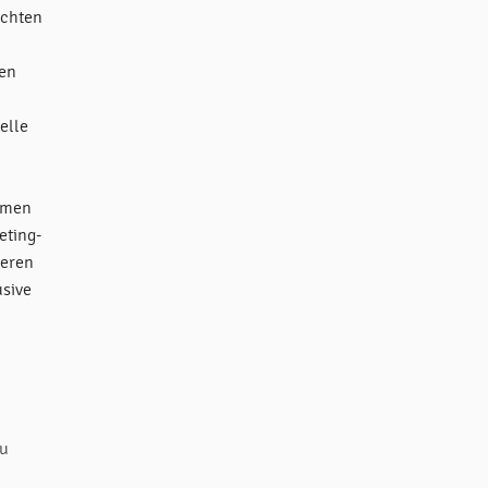
öchten
n
ten
elle
ehmen
eting-
heren
usive
zu