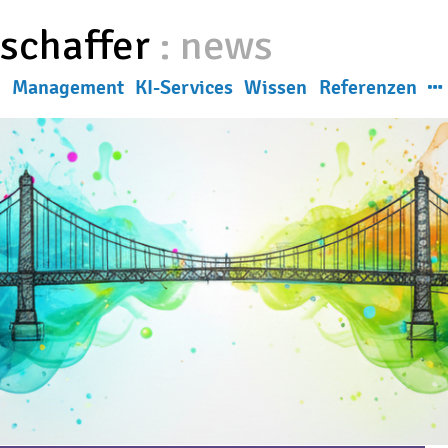
eschaffer
:
news
g
Management
KI-Services
Wissen
Referenzen
News
ns