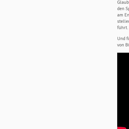
Glaub
den S
am End
stell
führt.
Und f
von B