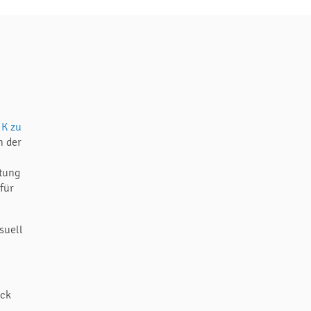
IK zu
n der
utung
für
suell
.
ück