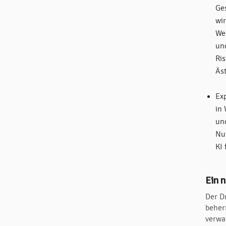
Ge
wi
We
un
Ris
Äs
Ex
in 
un
Nu
KI
Ein 
Der D
beherr
verwa