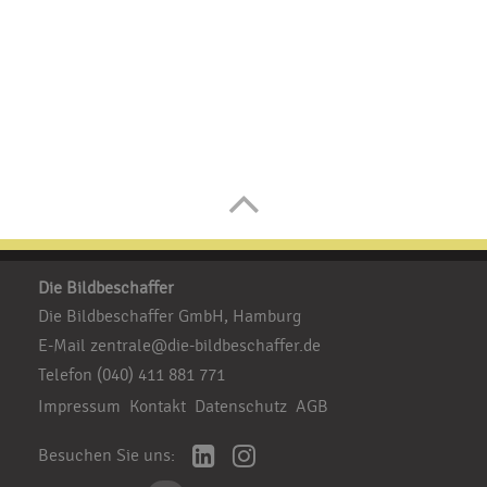
Die Bildbeschaffer
Die Bildbeschaffer GmbH, Hamburg
E-Mail
zentrale@die-bildbeschaffer.de
Telefon
(040) 411 881 771
Impressum
Kontakt
Datenschutz
AGB
Besuchen Sie uns: