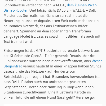
für diesen Zweck erschaffen. DALL·E? Klingt in seiner
Schreibweise verdächtig nach WALL·E,
dem kleinen Pixar-
Disney-Roboter
. Und tatsächlich: DALL·E = WALL·E + Dalí,
Meister des Surrealismus. Ganz so surreal mutet die
Neuerung in unserer digitalisierten Welt nicht mehr an: ein
neuronales Netzwerk, das aus Textbausteinen Bilder
generiert. Spannend an dem sogenannten Transformer
Language Model ist, dass es sowohl mit Bildern als auch mit
Text trainiert wird.
Entsprungen ist das GPT-3-basierte neuronale Netzwerk aus
der KI-Schmiede OpenAI. Tiefer gehende Details über die
Funktionsweise wurden noch nicht veröffentlicht, aber
dieser
Blogeintrag
veranschaulicht in einer knappen halben Stunde
Lesezeit, wie das Netzwerk auf Hunderte von
Beispielabfragen reagiert hat. Besonders hervorzuheben ist,
dass DALL·E dabei auch mit anthropomorphisierten
Gegenständen, Tieren oder Nahrung in ungewöhnlichen
Situationen zurechtkommt. Eine illustrierte Karotte im
pinken Tutu, die mit einem Hund Gassi geht? Here we go: