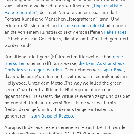
zwei Jahren etwa berichteten wir über den „
Hyperrealistic
Face Generator
“, der nach Vorlage von ein paar hundert
Porträts künstliche Menschen „fotografieren“ kann. Und
erinnern Sie sich noch an
thispersondoesnotexist
oder auch
an die von einem Künstlerkollektiv erschaffenen
Fake Faces
– Stockfotos von Gesichtern, die allesamt künstlich generiert
worden sind?
Künstliche Intelligenz (KI) kreiert mittlerweile schon
neue
Biersorten
oder schafft Kunstwerke,
die beim Auktionshaus
Christie’s versteigert werden
. Oder nehmen wir
Hyper Bowl
,
das Studio aus München mit revolutionärer Technik made in
Hollywood: Unter dem Motto „The way we killed the green
screen“ wird der traditionelle Hintergrund durch eine
gigantische LED ersetzt, die virtuelle Welten zeigt und das Set
beleuchtet. Und auf universitärer Ebene wird weiterhin
fleißig daran geforscht, Bilder aus längeren Texten zu
generieren –
zum Beispiel Rezepte
.
Apropos Bilder aus Texten generieren – auch DALL·E wurde